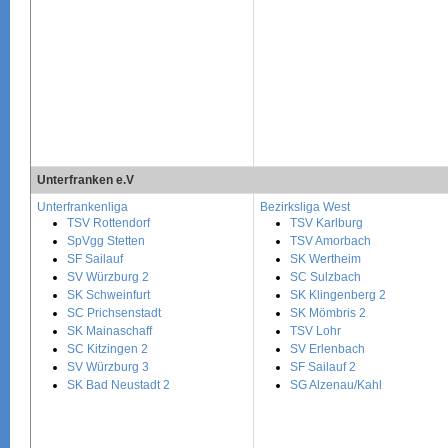
Unterfranken e.V
Unterfrankenliga
Bezirksliga West
TSV Rottendorf
TSV Karlburg
SpVgg Stetten
TSV Amorbach
SF Sailauf
SK Wertheim
SV Würzburg 2
SC Sulzbach
SK Schweinfurt
SK Klingenberg 2
SC Prichsenstadt
SK Mömbris 2
SK Mainaschaff
TSV Lohr
SC Kitzingen 2
SV Erlenbach
SV Würzburg 3
SF Sailauf 2
SK Bad Neustadt 2
SG Alzenau/Kahl