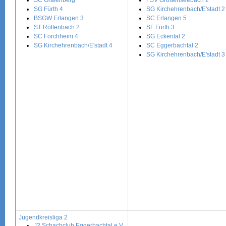
SC Gräfenberg
FSV Großenseebach 2
SG Fürth 4
SG Kirchehrenbach/E'stadt 2
BSGW Erlangen 3
SC Erlangen 5
ST Röttenbach 2
SF Fürth 3
SC Forchheim 4
SG Eckental 2
SG Kirchehrenbach/E'stadt 4
SC Eggerbachtal 2
SG Kirchehrenbach/E'stadt 3
Jugendkreisliga 2
J2 Schachclub Eggerbachtal e.V.