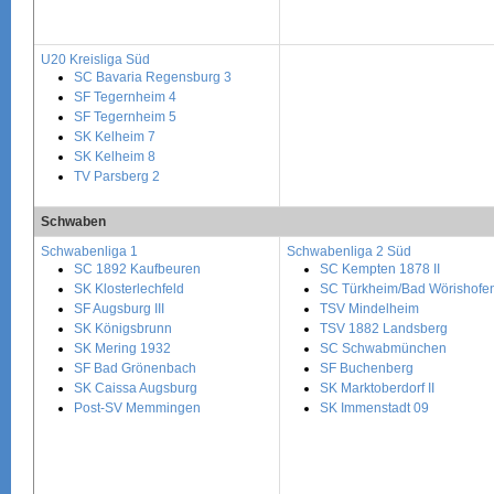
U20 Kreisliga Süd
SC Bavaria Regensburg 3
SF Tegernheim 4
SF Tegernheim 5
SK Kelheim 7
SK Kelheim 8
TV Parsberg 2
Schwaben
Schwabenliga 1
Schwabenliga 2 Süd
SC 1892 Kaufbeuren
SC Kempten 1878 II
SK Klosterlechfeld
SC Türkheim/Bad Wörishofe
SF Augsburg III
TSV Mindelheim
SK Königsbrunn
TSV 1882 Landsberg
SK Mering 1932
SC Schwabmünchen
SF Bad Grönenbach
SF Buchenberg
SK Caissa Augsburg
SK Marktoberdorf II
Post-SV Memmingen
SK Immenstadt 09