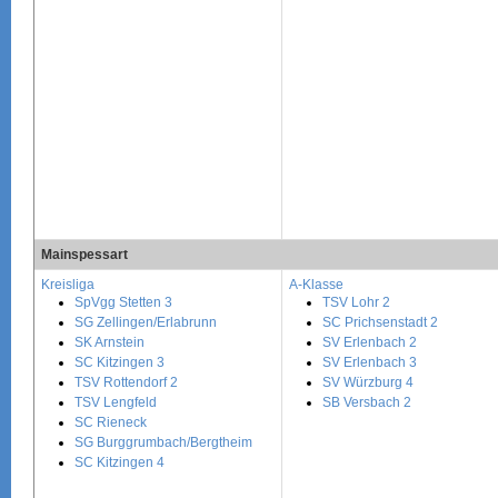
Mainspessart
Kreisliga
A-Klasse
SpVgg Stetten 3
TSV Lohr 2
SG Zellingen/Erlabrunn
SC Prichsenstadt 2
SK Arnstein
SV Erlenbach 2
SC Kitzingen 3
SV Erlenbach 3
TSV Rottendorf 2
SV Würzburg 4
TSV Lengfeld
SB Versbach 2
SC Rieneck
SG Burggrumbach/Bergtheim
SC Kitzingen 4