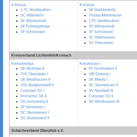
A-Klasse
B-Klasse
1.FC Marktleuthen
SK Marktredwitz
SC Mitterteich
Tröstau/Mehlmeisel
SF Witzlasreuth
1.FC Marktleuthen
SF Fichtelgebirge
SF Witzlasreuth
SF Schönwald
SF Schönwald
SC Waldsassen
SV Thiersheim
Kreisverband Lichtenfels/Kronach
Kreisoberliga
Kreisklasse I
SK Michelau II
FC Nordhalben II
TSV Oberlauter I
VfB Einberg I
SK Weidhausen II
SK Mitwitz I
SSV Burgkunstadt II
SC Steinwiesen II
Coburger SV I
SV Neustadt III
Kronacher SK II
Coburger SV II
SG Sonneberg II
SK Weidhausen III
SF Windheim I
SC Steinwiesen I
SV Seubelsdorf II
Schachverband Oberpfalz e.V.