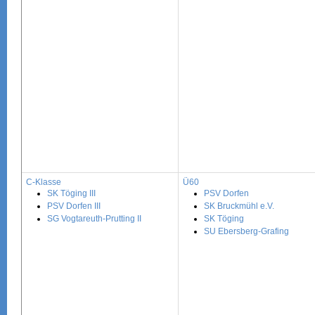
C-Klasse
Ü60
SK Töging III
PSV Dorfen
PSV Dorfen III
SK Bruckmühl e.V.
SG Vogtareuth-Prutting II
SK Töging
SU Ebersberg-Grafing