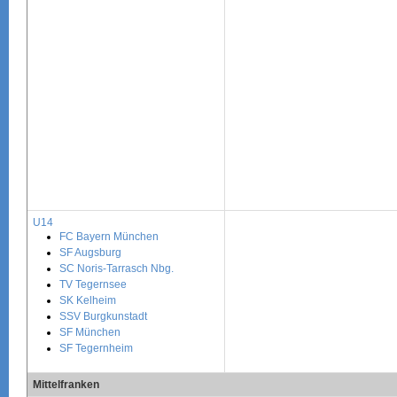
U14
FC Bayern München
SF Augsburg
SC Noris-Tarrasch Nbg.
TV Tegernsee
SK Kelheim
SSV Burgkunstadt
SF München
SF Tegernheim
Mittelfranken