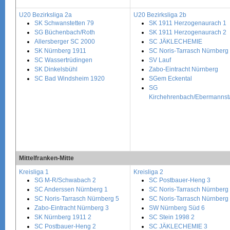
U20 Bezirksliga 2a
U20 Bezirksliga 2b
SK Schwanstetten 79
SK 1911 Herzogenaurach 1
SG Büchenbach/Roth
SK 1911 Herzogenaurach 2
Allersberger SC 2000
SC JÄKLECHEMIE
SK Nürnberg 1911
SC Noris-Tarrasch Nürnberg
SC Wassertrüdingen
SV Lauf
SK Dinkelsbühl
Zabo-Eintracht Nürnberg
SC Bad Windsheim 1920
SGem Eckental
SG
Kirchehrenbach/Ebermannst
Mittelfranken-Mitte
Kreisliga 1
Kreisliga 2
SG M-R/Schwabach 2
SC Postbauer-Heng 3
SC Anderssen Nürnberg 1
SC Noris-Tarrasch Nürnberg
SC Noris-Tarrasch Nürnberg 5
SC Noris-Tarrasch Nürnberg
Zabo-Eintracht Nürnberg 3
SW Nürnberg Süd 6
SK Nürnberg 1911 2
SC Stein 1998 2
SC Postbauer-Heng 2
SC JÄKLECHEMIE 3