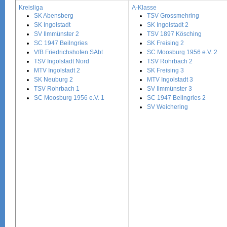
Kreisliga
A-Klasse
SK Abensberg
TSV Grossmehring
SK Ingolstadt
SK Ingolstadt 2
SV Ilmmünster 2
TSV 1897 Kösching
SC 1947 Beilngries
SK Freising 2
VfB Friedrichshofen SAbt
SC Moosburg 1956 e.V. 2
TSV Ingolstadt Nord
TSV Rohrbach 2
MTV Ingolstadt 2
SK Freising 3
SK Neuburg 2
MTV Ingolstadt 3
TSV Rohrbach 1
SV Ilmmünster 3
SC Moosburg 1956 e.V. 1
SC 1947 Beilngries 2
SV Weichering