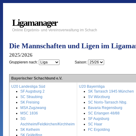
Ligamanager
Online Ergebnis- und Vereinsverwaltung im Schach
Die Mannschaften und Ligen im Ligama
2025/2026
Gruppieren nach:
Saison:
Bayerischer Schachbund e.V.
U20 Landesliga Süd
U20 Bayernliga
SF Augsburg 2
SK Tarrasch 1945 München
SC Straubing
SV Würzburg
SK Freising
SC Noris-Tarrasch Nbg.
MSA Zugzwang
Bavaria Regensburg
MSC 1836
SC Erlangen 48/88
SG
SF Augsburg
Aschheim/Feldkirchen/Kirchheim
SC Haar
SK Kelheim
FC Ergolding
SK Gräfelfing