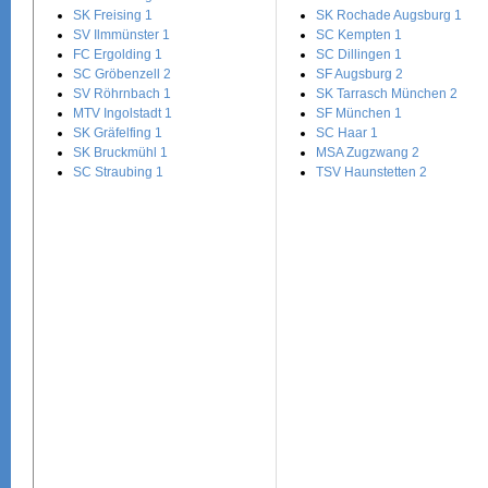
SK Freising 1
SK Rochade Augsburg 1
SV Ilmmünster 1
SC Kempten 1
FC Ergolding 1
SC Dillingen 1
SC Gröbenzell 2
SF Augsburg 2
SV Röhrnbach 1
SK Tarrasch München 2
MTV Ingolstadt 1
SF München 1
SK Gräfelfing 1
SC Haar 1
SK Bruckmühl 1
MSA Zugzwang 2
SC Straubing 1
TSV Haunstetten 2