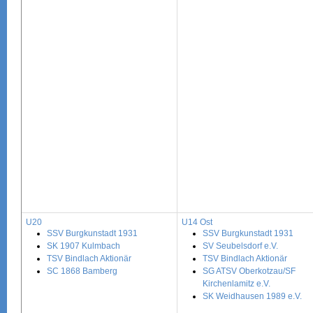
U20
U14 Ost
SSV Burgkunstadt 1931
SSV Burgkunstadt 1931
SK 1907 Kulmbach
SV Seubelsdorf e.V.
TSV Bindlach Aktionär
TSV Bindlach Aktionär
SC 1868 Bamberg
SG ATSV Oberkotzau/SF
Kirchenlamitz e.V.
SK Weidhausen 1989 e.V.