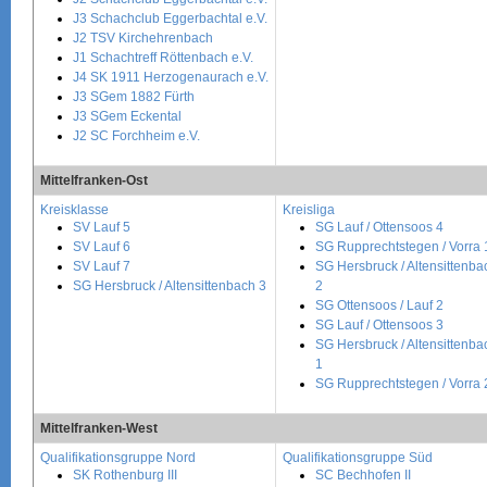
J3 Schachclub Eggerbachtal e.V.
J2 TSV Kirchehrenbach
J1 Schachtreff Röttenbach e.V.
J4 SK 1911 Herzogenaurach e.V.
J3 SGem 1882 Fürth
J3 SGem Eckental
J2 SC Forchheim e.V.
Mittelfranken-Ost
Kreisklasse
Kreisliga
SV Lauf 5
SG Lauf / Ottensoos 4
SV Lauf 6
SG Rupprechtstegen / Vorra 
SV Lauf 7
SG Hersbruck / Altensittenba
SG Hersbruck / Altensittenbach 3
2
SG Ottensoos / Lauf 2
SG Lauf / Ottensoos 3
SG Hersbruck / Altensittenba
1
SG Rupprechtstegen / Vorra 
Mittelfranken-West
Qualifikationsgruppe Nord
Qualifikationsgruppe Süd
SK Rothenburg III
SC Bechhofen II