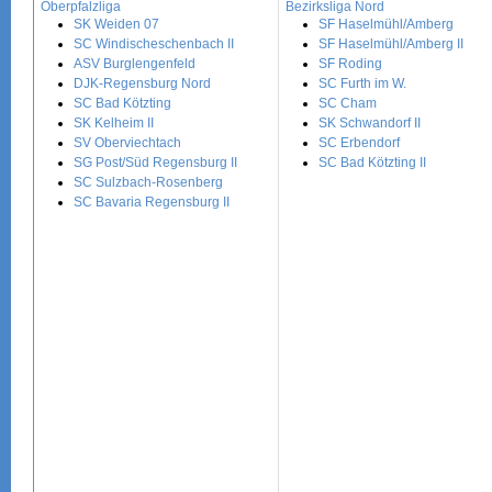
Oberpfalzliga
Bezirksliga Nord
SK Weiden 07
SF Haselmühl/Amberg
SC Windischeschenbach II
SF Haselmühl/Amberg II
ASV Burglengenfeld
SF Roding
DJK-Regensburg Nord
SC Furth im W.
SC Bad Kötzting
SC Cham
SK Kelheim II
SK Schwandorf II
SV Oberviechtach
SC Erbendorf
SG Post/Süd Regensburg II
SC Bad Kötzting II
SC Sulzbach-Rosenberg
SC Bavaria Regensburg II