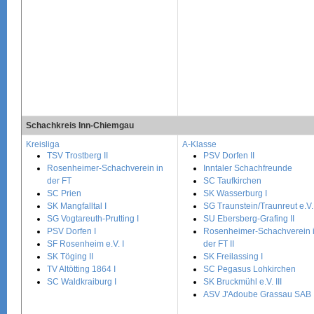
Schachkreis Inn-Chiemgau
Kreisliga
A-Klasse
TSV Trostberg II
PSV Dorfen II
Rosenheimer-Schachverein in
Inntaler Schachfreunde
der FT
SC Taufkirchen
SC Prien
SK Wasserburg I
SK Mangfalltal I
SG Traunstein/Traunreut e.V. 
SG Vogtareuth-Prutting I
SU Ebersberg-Grafing II
PSV Dorfen I
Rosenheimer-Schachverein 
SF Rosenheim e.V. I
der FT II
SK Töging II
SK Freilassing I
TV Altötting 1864 I
SC Pegasus Lohkirchen
SC Waldkraiburg I
SK Bruckmühl e.V. III
ASV J'Adoube Grassau SAB