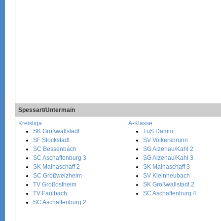
Spessart/Untermain
Kreisliga
A-Klasse
SK Großwallstadt
TuS Damm
SF Stockstadt
SV Volkersbrunn
SC Bessenbach
SG Alzenau/Kahl 2
SC Aschaffenburg 3
SG Alzenau/Kahl 3
SK Mainaschaff 2
SK Mainaschaff 3
SC Großwelzheim
SV Kleinheubach
TV Großostheim
SK Großwallstadt 2
TV Faulbach
SC Aschaffenburg 4
SC Aschaffenburg 2