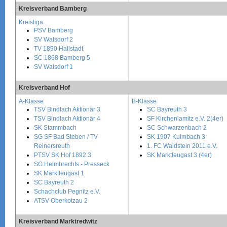
Kreisverband Bamberg
Kreisliga
PSV Bamberg
SV Walsdorf 2
TV 1890 Hallstadt
SC 1868 Bamberg 5
SV Walsdorf 1
Kreisverband Hof
A-Klasse
B-Klasse
TSV Bindlach Aktionär 3
SC Bayreuth 3
TSV Bindlach Aktionär 4
SF Kirchenlamitz e.V. 2(4er)
SK Stammbach
SC Schwarzenbach 2
SG SF Bad Steben / TV
SK 1907 Kulmbach 3
Reinersreuth
1. FC Waldstein 2011 e.V.
PTSV SK Hof 1892 3
SK Marktleugast 3 (4er)
SG Helmbrechts - Presseck
SK Marktleugast 1
SC Bayreuth 2
Schachclub Pegnitz e.V.
ATSV Oberkotzau 2
Kreisverband Marktredwitz