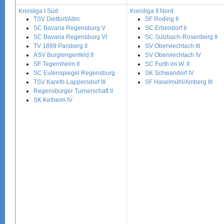
Kreisliga I Süd
Kreisliga II Nord
TSV Dietfurt/Altm.
SF Roding II
SC Bavaria Regensburg V
SC Erbendorf II
SC Bavaria Regensburg VI
SC Sulzbach-Rosenberg II
TV 1899 Parsberg II
SV Oberviechtach III
ASV Burglengenfeld II
SV Oberviechtach IV
SF Tegernheim II
SC Furth im W. II
SC Eulenspiegel Regensburg
SK Schwandorf IV
TSV Kareth-Lappersdorf III
SF Haselmühl/Amberg III
Regensburger Turnerschaft II
SK Kelheim IV