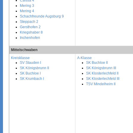
Caissa 4
Mering 3
Mering 4
Schachfreunde Augsburg 9
Steppach 2
Gersthofen 2
Kriegshaber 8
Inchenhofen
Mittelschwaben
Kreisklasse
A-Klasse
SV Stauden I
SK Buchloe II
SK Königsbrunn II
SK Königsbrunn III
SK Buchloe I
SK Klosterlechfeld II
SK Krumbach I
SK Klosterlechfeld III
TSV Mindelheim II