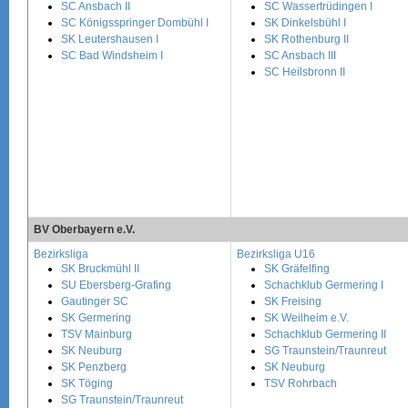
SC Ansbach II
SC Wassertrüdingen I
SC Königsspringer Dombühl I
SK Dinkelsbühl I
SK Leutershausen I
SK Rothenburg II
SC Bad Windsheim I
SC Ansbach III
SC Heilsbronn II
BV Oberbayern e.V.
Bezirksliga
Bezirksliga U16
SK Bruckmühl II
SK Gräfelfing
SU Ebersberg-Grafing
Schachklub Germering I
Gautinger SC
SK Freising
SK Germering
SK Weilheim e.V.
TSV Mainburg
Schachklub Germering II
SK Neuburg
SG Traunstein/Traunreut
SK Penzberg
SK Neuburg
SK Töging
TSV Rohrbach
SG Traunstein/Traunreut