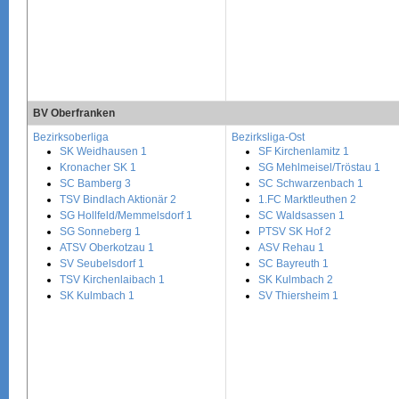
BV Oberfranken
Bezirksoberliga
Bezirksliga-Ost
SK Weidhausen 1
SF Kirchenlamitz 1
Kronacher SK 1
SG Mehlmeisel/Tröstau 1
SC Bamberg 3
SC Schwarzenbach 1
TSV Bindlach Aktionär 2
1.FC Marktleuthen 2
SG Hollfeld/Memmelsdorf 1
SC Waldsassen 1
SG Sonneberg 1
PTSV SK Hof 2
ATSV Oberkotzau 1
ASV Rehau 1
SV Seubelsdorf 1
SC Bayreuth 1
TSV Kirchenlaibach 1
SK Kulmbach 2
SK Kulmbach 1
SV Thiersheim 1