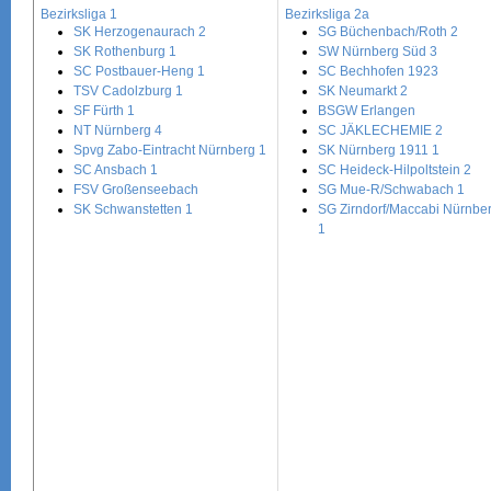
Bezirksliga 1
Bezirksliga 2a
SK Herzogenaurach 2
SG Büchenbach/Roth 2
SK Rothenburg 1
SW Nürnberg Süd 3
SC Postbauer-Heng 1
SC Bechhofen 1923
TSV Cadolzburg 1
SK Neumarkt 2
SF Fürth 1
BSGW Erlangen
NT Nürnberg 4
SC JÄKLECHEMIE 2
Spvg Zabo-Eintracht Nürnberg 1
SK Nürnberg 1911 1
SC Ansbach 1
SC Heideck-Hilpoltstein 2
FSV Großenseebach
SG Mue-R/Schwabach 1
SK Schwanstetten 1
SG Zirndorf/Maccabi Nürnbe
1