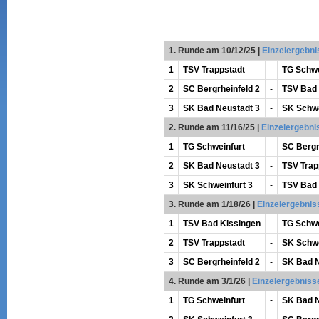
1. Runde am 10/12/25
|
Einzelergebni
1
TSV Trappstadt
-
TG Schwe
2
SC Bergrheinfeld 2
-
TSV Bad 
3
SK Bad Neustadt 3
-
SK Schwe
2. Runde am 11/16/25
|
Einzelergebni
1
TG Schweinfurt
-
SC Bergr
2
SK Bad Neustadt 3
-
TSV Trap
3
SK Schweinfurt 3
-
TSV Bad 
3. Runde am 1/18/26
|
Einzelergebnis
1
TSV Bad Kissingen
-
TG Schwe
2
TSV Trappstadt
-
SK Schwe
3
SC Bergrheinfeld 2
-
SK Bad N
4. Runde am 3/1/26
|
Einzelergebniss
1
TG Schweinfurt
-
SK Bad N