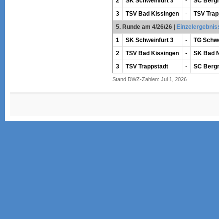
2
SK Schweinfurt 3
-
SC Bergr
3
TSV Bad Kissingen
-
TSV Trap
5. Runde am 4/26/26
|
Einzelergebnis
1
SK Schweinfurt 3
-
TG Schwe
2
TSV Bad Kissingen
-
SK Bad N
3
TSV Trappstadt
-
SC Bergr
Stand DWZ-Zahlen: Jul 1, 2026