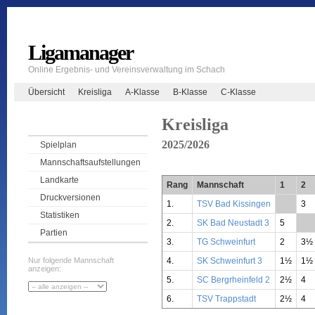
Ligamanager
Online Ergebnis- und Vereinsverwaltung im Schach
Übersicht
Kreisliga
A-Klasse
B-Klasse
C-Klasse
Kreisliga
2025/2026
Spielplan
Mannschaftsaufstellungen
Landkarte
Rang
Mannschaft
1
2
Druckversionen
1.
TSV Bad Kissingen
**
3
Statistiken
2.
SK Bad Neustadt 3
5
**
Partien
3.
TG Schweinfurt
2
3½
4.
SK Schweinfurt 3
1½
1½
Nur folgende Mannschaft
anzeigen:
5.
SC Bergrheinfeld 2
2½
4
6.
TSV Trappstadt
2½
4