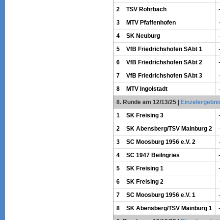
2
TSV Rohrbach
3
MTV Pfaffenhofen
4
SK Neuburg
5
VfB Friedrichshofen SAbt 1
6
VfB Friedrichshofen SAbt 2
7
VfB Friedrichshofen SAbt 3
8
MTV Ingolstadt
8. Runde am 12/13/25
|
Einzelergebni
1
SK Freising 3
2
SK Abensberg/TSV Mainburg 2
3
SC Moosburg 1956 e.V. 2
4
SC 1947 Beilngries
5
SK Freising 1
6
SK Freising 2
7
SC Moosburg 1956 e.V. 1
8
SK Abensberg/TSV Mainburg 1