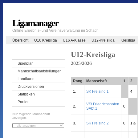
Ligamanager
Online Ergebnis- und Vereinsverwaltung im Schach
Übersicht
U16 Kreisliga
U16 A-Klasse
U12-Kreisliga
Kreisliga
U12-Kreisliga
2025/2026
Spielplan
Mannschaftsaufstellungen
Landkarte
Rang
Mannschaft
1
2
Druckversionen
1.
SK Freising 1
**
4
Statistiken
Partien
VfB Friedrichshofen
2.
0
**
SAbt 1
Nur folgende Mannschaft
anzeigen:
3.
SK Freising 2
0
1½