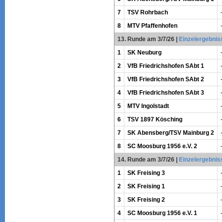
7
TSV Rohrbach
8
MTV Pfaffenhofen
13. Runde am 3/7/26
|
Einzelergebnis
1
SK Neuburg
2
VfB Friedrichshofen SAbt 1
3
VfB Friedrichshofen SAbt 2
4
VfB Friedrichshofen SAbt 3
5
MTV Ingolstadt
6
TSV 1897 Kösching
7
SK Abensberg/TSV Mainburg 2
8
SC Moosburg 1956 e.V. 2
14. Runde am 3/7/26
|
Einzelergebnis
1
SK Freising 3
2
SK Freising 1
3
SK Freising 2
4
SC Moosburg 1956 e.V. 1