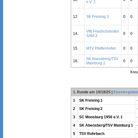
e.V. 2
12.
SK Freising 3
0
0
VfB Friedrichshofen
14.
0
0
SAbt 3
15.
MTV Pfaffenhofen
0
0
SK Abensberg/TSV
16.
0
0
Mainburg 2
Kreu
1. Runde am 10/18/25
|
Einzelergebni
1
SK Freising 1
2
SK Freising 2
3
SC Moosburg 1956 e.V. 1
4
SK Abensberg/TSV Mainburg 1
5
TSV Rohrbach