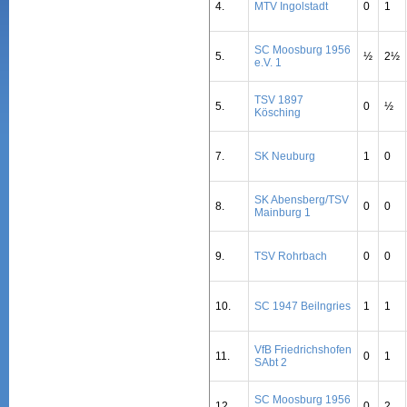
4.
MTV Ingolstadt
0
1
SC Moosburg 1956
5.
½
2½
e.V. 1
TSV 1897
5.
0
½
Kösching
7.
SK Neuburg
1
0
SK Abensberg/TSV
8.
0
0
Mainburg 1
9.
TSV Rohrbach
0
0
10.
SC 1947 Beilngries
1
1
VfB Friedrichshofen
11.
0
1
SAbt 2
SC Moosburg 1956
12.
0
2