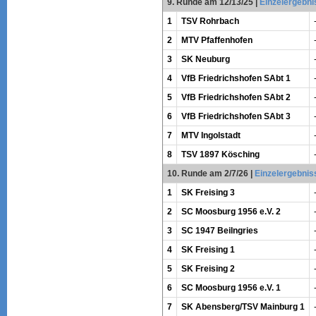
9. Runde am 12/13/25
|
Einzelergebni
1
TSV Rohrbach
2
MTV Pfaffenhofen
3
SK Neuburg
4
VfB Friedrichshofen SAbt 1
5
VfB Friedrichshofen SAbt 2
6
VfB Friedrichshofen SAbt 3
7
MTV Ingolstadt
8
TSV 1897 Kösching
10. Runde am 2/7/26
|
Einzelergebnis
1
SK Freising 3
2
SC Moosburg 1956 e.V. 2
3
SC 1947 Beilngries
4
SK Freising 1
5
SK Freising 2
6
SC Moosburg 1956 e.V. 1
7
SK Abensberg/TSV Mainburg 1