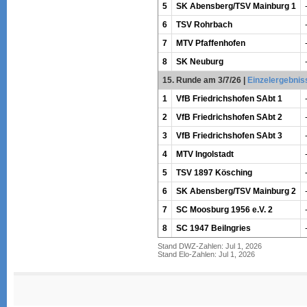
5
SK Abensberg/TSV Mainburg 1
6
TSV Rohrbach
7
MTV Pfaffenhofen
8
SK Neuburg
15. Runde am 3/7/26
|
Einzelergebnis
1
VfB Friedrichshofen SAbt 1
2
VfB Friedrichshofen SAbt 2
3
VfB Friedrichshofen SAbt 3
4
MTV Ingolstadt
5
TSV 1897 Kösching
6
SK Abensberg/TSV Mainburg 2
7
SC Moosburg 1956 e.V. 2
8
SC 1947 Beilngries
Stand DWZ-Zahlen: Jul 1, 2026
Stand Elo-Zahlen: Jul 1, 2026