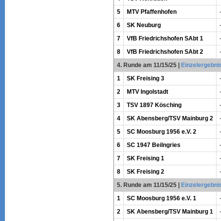
5
MTV Pfaffenhofen
6
SK Neuburg
7
VfB Friedrichshofen SAbt 1
8
VfB Friedrichshofen SAbt 2
4. Runde am 11/15/25
|
Einzelergebni
1
SK Freising 3
2
MTV Ingolstadt
3
TSV 1897 Kösching
4
SK Abensberg/TSV Mainburg 2
5
SC Moosburg 1956 e.V. 2
6
SC 1947 Beilngries
7
SK Freising 1
8
SK Freising 2
5. Runde am 11/15/25
|
Einzelergebni
1
SC Moosburg 1956 e.V. 1
2
SK Abensberg/TSV Mainburg 1