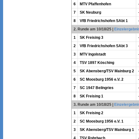
6
MTV Pfaffenhofen
7
SK Neuburg
8
VfB Friedrichshofen SAbt 1
2. Runde am 10/18/25
|
Einzelergebni
1
SK Freising 3
2
VfB Friedrichshofen SAbt 3
3
MTV Ingolstadt
4
TSV 1897 Kösching
5
SK Abensberg/TSV Mainburg 2
6
SC Moosburg 1956 e.V. 2
7
SC 1947 Beilngries
8
SK Freising 1
3. Runde am 10/18/25
|
Einzelergebni
1
SK Freising 2
2
SC Moosburg 1956 e.V. 1
3
SK Abensberg/TSV Mainburg 1
4
TSV Rohrbach