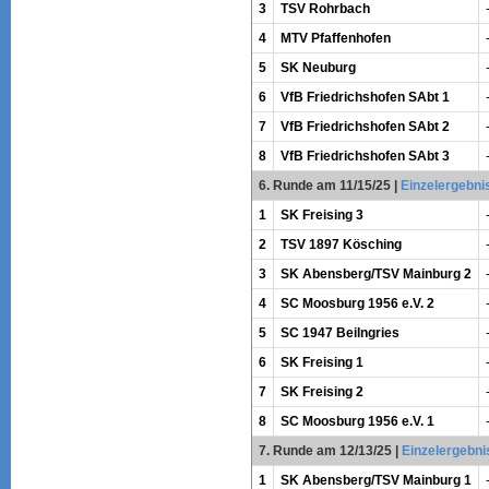
3
TSV Rohrbach
4
MTV Pfaffenhofen
5
SK Neuburg
6
VfB Friedrichshofen SAbt 1
7
VfB Friedrichshofen SAbt 2
8
VfB Friedrichshofen SAbt 3
6. Runde am 11/15/25
|
Einzelergebni
1
SK Freising 3
2
TSV 1897 Kösching
3
SK Abensberg/TSV Mainburg 2
4
SC Moosburg 1956 e.V. 2
5
SC 1947 Beilngries
6
SK Freising 1
7
SK Freising 2
8
SC Moosburg 1956 e.V. 1
7. Runde am 12/13/25
|
Einzelergebni
1
SK Abensberg/TSV Mainburg 1