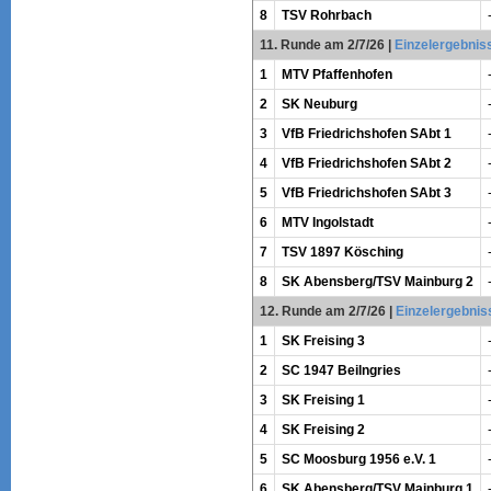
8
TSV Rohrbach
11. Runde am 2/7/26
|
Einzelergebnis
1
MTV Pfaffenhofen
2
SK Neuburg
3
VfB Friedrichshofen SAbt 1
4
VfB Friedrichshofen SAbt 2
5
VfB Friedrichshofen SAbt 3
6
MTV Ingolstadt
7
TSV 1897 Kösching
8
SK Abensberg/TSV Mainburg 2
12. Runde am 2/7/26
|
Einzelergebnis
1
SK Freising 3
2
SC 1947 Beilngries
3
SK Freising 1
4
SK Freising 2
5
SC Moosburg 1956 e.V. 1
6
SK Abensberg/TSV Mainburg 1