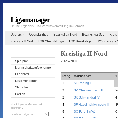
Ligamanager
Online Ergebnis- und Vereinsverwaltung im Schach
Übersicht
Oberpfalzliga
Bezirksliga Nord
Bezirksliga Süd
Kreisl
Kreisliga III Süd
U20 Oberpfalzliga
U20 Bezirksliga
U20 Kreisliga 
Kreisliga II Nord
2025/2026
Spielplan
Mannschaftsaufstellungen
Landkarte
Rang
Mannschaft
1
Druckversionen
1.
SF Roding II
**
Statistiken
2.
SV Oberviechtach III
½
Partien
2.
SK Schwandorf IV
4
4.
SF Haselmühl/Amberg III
3
Nur folgende Mannschaft
anzeigen:
5.
SC Furth im W. II
0