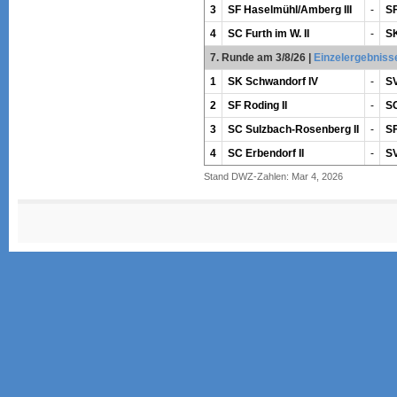
3
SF Haselmühl/Amberg III
-
SF
4
SC Furth im W. II
-
SK
7. Runde am 3/8/26
|
Einzelergebniss
1
SK Schwandorf IV
-
SV
2
SF Roding II
-
SC
3
SC Sulzbach-Rosenberg II
-
SF
4
SC Erbendorf II
-
SV
Stand DWZ-Zahlen: Mar 4, 2026