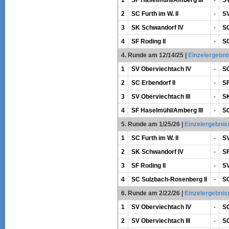
2
SC Furth im W. II
-
SV
3
SK Schwandorf IV
-
SC
4
SF Roding II
-
SC
4. Runde am 12/14/25
|
Einzelergebni
1
SV Oberviechtach IV
-
SC
2
SC Erbendorf II
-
SF
3
SV Oberviechtach III
-
SK
4
SF Haselmühl/Amberg III
-
SC
5. Runde am 1/25/26
|
Einzelergebnis
1
SC Furth im W. II
-
SV
2
SK Schwandorf IV
-
SF
3
SF Roding II
-
SV
4
SC Sulzbach-Rosenberg II
-
SC
6. Runde am 2/22/26
|
Einzelergebnis
1
SV Oberviechtach IV
-
SC
2
SV Oberviechtach III
-
SC