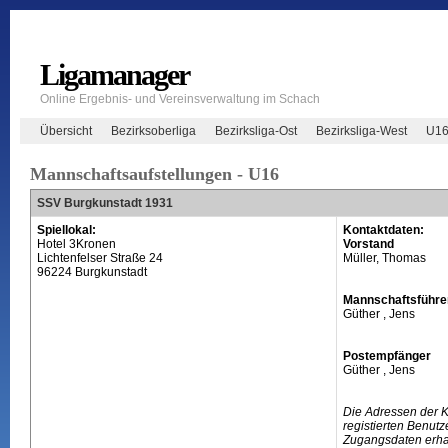
Ligamanager
Online Ergebnis- und Vereinsverwaltung im Schach
Übersicht
Bezirksoberliga
Bezirksliga-Ost
Bezirksliga-West
U1
Mannschaftsaufstellungen - U16
SSV Burgkunstadt 1931
Spiellokal:
Kontaktdaten:
Hotel 3Kronen
Vorstand
Lichtenfelser Straße 24
Müller, Thomas
96224 Burgkunstadt
Mannschaftsführe
Güther , Jens
Postempfänger
Güther , Jens
Die Adressen der 
registierten Benutz
Zugangsdaten erhal