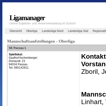
Ligamanager
Online Ergebnis- und Vereinsverwaltung im Schach
Übersicht
Oberliga
Landesliga Nord
Landesliga Süd
Regionall
Mannschaftsaufstellungen - Oberliga
SK Passau 1
Spiellokal:
Kontakt
Gasthof Aschenberger
Donaustr. 23
Vorstan
94034 Passau
Tel: 085142811
Zboril, 
Mannsch
Linhart,