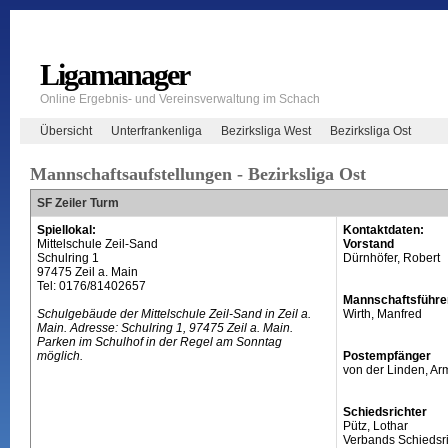
Ligamanager
Online Ergebnis- und Vereinsverwaltung im Schach
Übersicht
Unterfrankenliga
Bezirksliga West
Bezirksliga Ost
Mannschaftsaufstellungen - Bezirksliga Ost
SF Zeiler Turm
Spiellokal:
Kontaktdaten:
Mittelschule Zeil-Sand
Vorstand
Schulring 1
Dürnhöfer, Robert
97475 Zeil a. Main
Tel: 0176/81402657
Mannschaftsführe
Schulgebäude der Mittelschule Zeil-Sand in Zeil a.
Wirth, Manfred
Main. Adresse: Schulring 1, 97475 Zeil a. Main.
Parken im Schulhof in der Regel am Sonntag
möglich.
Postempfänger
von der Linden, Ar
Schiedsrichter
Pütz, Lothar
Verbands Schiedsri