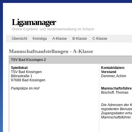
Ligamanager
Online Ergebnis- und Vereinsverwaltung im Schach
Übersicht
Kreisliga
A-Klasse
B-Klasse
C-Klasse
Mannschaftsaufstellungen - A-Klasse
TSV Bad Kissingen 2
Spiellokal:
Kontaktdaten:
TSV Bad Kissingen
Vorstand
Bibrastraße 1
Demmer, Achim
97688 Bad Kissingen
Parkplätze im Hof
Mannschaftsführe
Bischoff, Thomas
Die Adressen der 
registierten Benutz
Zugangsdaten erhal
Mannschaftsführer.