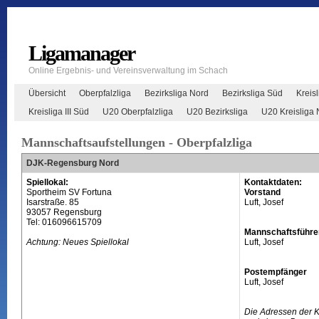
Ligamanager
Online Ergebnis- und Vereinsverwaltung im Schach
Übersicht
Oberpfalzliga
Bezirksliga Nord
Bezirksliga Süd
Kreisl
Kreisliga III Süd
U20 Oberpfalzliga
U20 Bezirksliga
U20 Kreisliga 
Mannschaftsaufstellungen - Oberpfalzliga
DJK-Regensburg Nord
Spiellokal:
Kontaktdaten:
Sportheim SV Fortuna
Vorstand
Isarstraße. 85
Luft, Josef
93057 Regensburg
Tel: 016096615709
Mannschaftsführe
Achtung: Neues Spiellokal
Luft, Josef
Postempfänger
Luft, Josef
Die Adressen der 