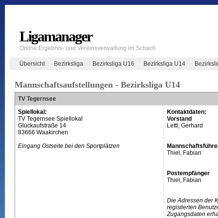
Ligamanager
Online Ergebnis- und Vereinsverwaltung im Schach
Übersicht
Bezirksliga
Bezirksliga U16
Bezirksliga U14
Bezirksl
Mannschaftsaufstellungen - Bezirksliga U14
TV Tegernsee
Spiellokal:
Kontaktdaten:
TV Tegernsee Spiellokal
Vorstand
Glückaufstraße 14
Lettl, Gerhard
83666 Waakirchen
Eingang Ostseite bei den Sportplätzen
Mannschaftsführe
Thiel, Fabian
Postempfänger
Thiel, Fabian
Die Adressen der 
registierten Benutz
Zugangsdaten erhal