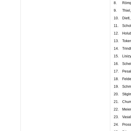
8.
Römpl
9.
Thiel
10.
Dietl
11.
Schol
12.
Holub
13.
Toker
14.
Trind
15.
Lisiz
16.
Schei
17.
Pesah
18.
Felde
19.
Schmi
20.
Stigl
21.
Chum
22.
Meier
23.
Vasal
24.
Pross