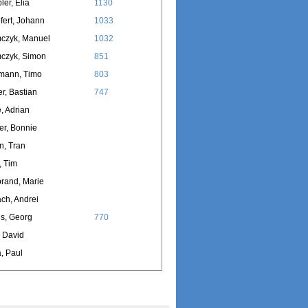
er, Elia
1130
fert, Johann
1033
czyk, Manuel
1032
czyk, Simon
851
mann, Timo
803
er, Bastian
747
, Adrian
r, Bonnie
n, Tran
, Tim
brand, Marie
ch, Andrei
s, Georg
770
, David
, Paul