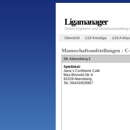
Ligamanager
Online Ergebnis- und Vereinsverwaltung
Übersicht
U16 Kreisliga
U16 A-Klas
Mannschaftsaufstellungen - C
SK Abensberg 2
Spiellokal:
Jana`s Confiserie Café
Max-Bronold-Str. 8
93326 Abensberg
Tel: 09443/929967