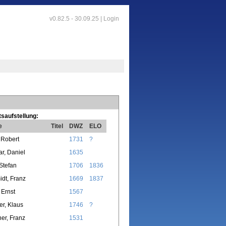
v0.82.5 - 30.09.25 |
Login
saufstellung:
e
Titel
DWZ
ELO
, Robert
1731
?
r, Daniel
1635
 Stefan
1706
1836
dt, Franz
1669
1837
 Ernst
1567
r, Klaus
1746
?
er, Franz
1531