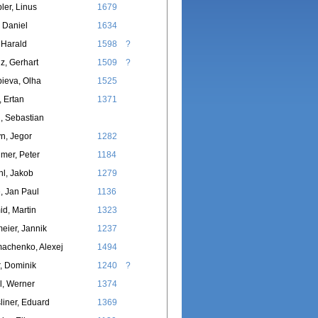
er, Linus
1679
, Daniel
1634
, Harald
1598
?
z, Gerhart
1509
?
ieva, Olha
1525
, Ertan
1371
l, Sebastian
yn, Jegor
1282
mer, Peter
1184
l, Jakob
1279
, Jan Paul
1136
d, Martin
1323
meier, Jannik
1237
achenko, Alexej
1494
, Dominik
1240
?
l, Werner
1374
liner, Eduard
1369