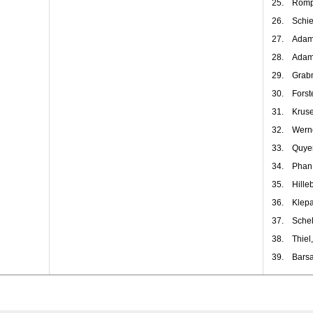
25.
Römpl
26.
Schie
27.
Adam
28.
Adam
29.
Grab
30.
Forst
31.
Kruse
32.
Werne
33.
Quye
34.
Phan
35.
Hille
36.
Klepa
37.
Schel
38.
Thiel
39.
Barsa