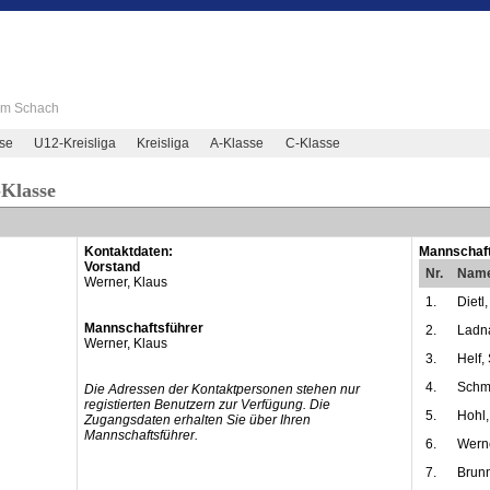
 im Schach
se
U12-Kreisliga
Kreisliga
A-Klasse
C-Klasse
-Klasse
Kontaktdaten:
Mannschaft
Vorstand
Nr.
Nam
Werner, Klaus
1.
Dietl
Mannschaftsführer
2.
Ladna
Werner, Klaus
3.
Helf,
4.
Schmi
Die Adressen der Kontaktpersonen stehen nur
registierten Benutzern zur Verfügung. Die
5.
Hohl,
Zugangsdaten erhalten Sie über Ihren
Mannschaftsführer.
6.
Werne
7.
Brunn