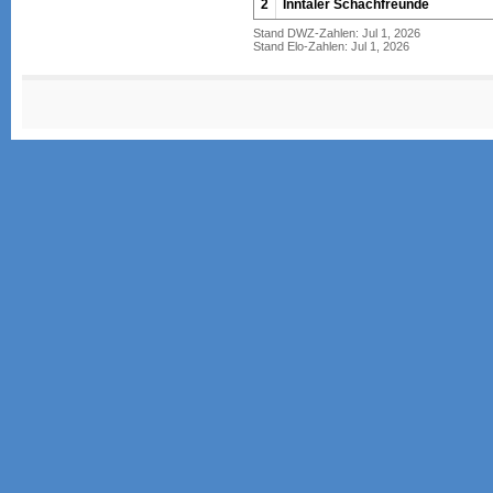
2
Inntaler Schachfreunde
Stand DWZ-Zahlen: Jul 1, 2026
Stand Elo-Zahlen: Jul 1, 2026