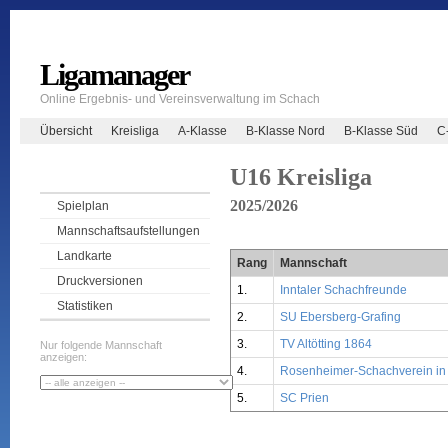
Ligamanager
Online Ergebnis- und Vereinsverwaltung im Schach
Übersicht
Kreisliga
A-Klasse
B-Klasse Nord
B-Klasse Süd
C
U16 Kreisliga
2025/2026
Spielplan
Mannschaftsaufstellungen
Landkarte
Rang
Mannschaft
Druckversionen
1.
Inntaler Schachfreunde
Statistiken
2.
SU Ebersberg-Grafing
3.
TV Altötting 1864
Nur folgende Mannschaft
anzeigen:
4.
Rosenheimer-Schachverein in 
5.
SC Prien