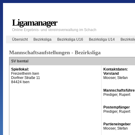
Ligamanager
Online Ergebnis- und Vereinsverwaltung im Schach
Übersicht
Bezirksliga
Bezirksliga U16
Bezirksliga U14
Bezirksl
Mannschaftsaufstellungen - Bezirksliga
SV Isental
Spiellokal:
Kontaktdaten:
Freizeitheim Isen
Vorstand
Dorfner Straße 11
Mooser, Stefan
84424 Isen
Mannschaftsführe
Prediger, Rupert
Postempfänger
Prediger, Rupert
Partieneingeber
Mooser, Stefan