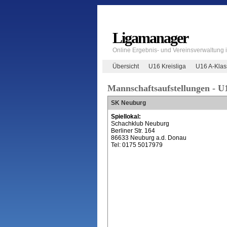
Ligamanager
Online Ergebnis- und Vereinsverwaltung
Übersicht
U16 Kreisliga
U16 A-Klas
Mannschaftsaufstellungen - U
SK Neuburg
Spiellokal:
Schachklub Neuburg
Berliner Str. 164
86633 Neuburg a.d. Donau
Tel: 0175 5017979