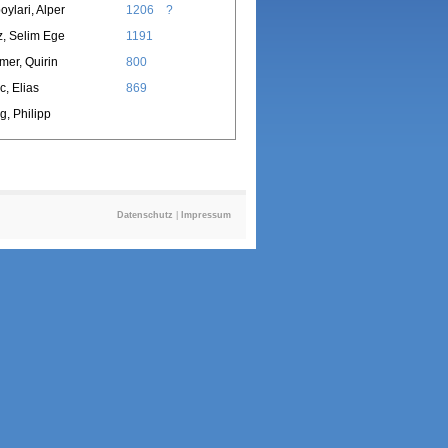
oylari, Alper
1206
?
, Selim Ege
1191
er, Quirin
800
, Elias
869
g, Philipp
Datenschutz
|
Impressum