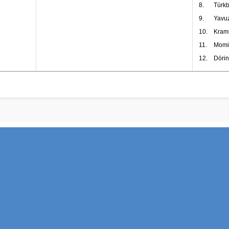
8.
Türkb
9.
Yavuz
10.
Kramm
11.
Momic
12.
Dörin