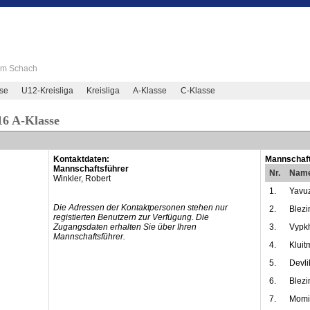
 im Schach
se
U12-Kreisliga
Kreisliga
A-Klasse
C-Klasse
16 A-Klasse
Kontaktdaten:
Mannschaft
Mannschaftsführer
Nr.
Nam
Winkler, Robert
1.
Yavuz
Die Adressen der Kontaktpersonen stehen nur
2.
Blezi
registierten Benutzern zur Verfügung. Die
Zugangsdaten erhalten Sie über Ihren
3.
Vypkh
Mannschaftsführer.
4.
Kluit
5.
Devli
6.
Blezi
7.
Momi