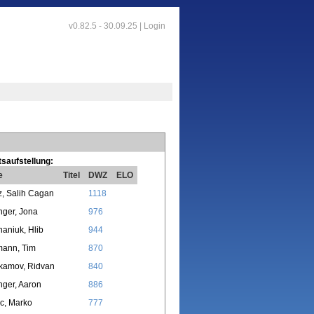
v0.82.5 - 30.09.25 |
Login
saufstellung:
e
Titel
DWZ
ELO
, Salih Cagan
1118
nger, Jona
976
aniuk, Hlib
944
mann, Tim
870
kamov, Ridvan
840
nger, Aaron
886
c, Marko
777