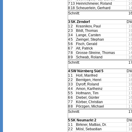
7
13
Heinrichmeier, Roland
1
8
18
Scheuerlein, Gerhard
1
Schnitt:
1
3
SK Zirndorf
DW
1
2
Krasnikov, Paul
1
2
3
Bildt, Thomas
1
3
4
Lange, Carsten
1
4
5
Zwingel, Stephan
1
5
6
Fisch, Gerald
1
6
7
Alt, Patrick
1
7
8
Grosse-Streine, Thomas
1
8
9
Schwab, Roland
1
Schnitt:
1
4
SW Nürnberg Süd 5
DW
1
1
Holl, Manfred
1
2
2
Berntgen, Henri
1
3
3
Dyroff, Roland
1
4
4
Amon, Karlheinz
1
5
5
Hofmann, Tim
1
6
6
Diebel, Günter
1
7
7
Körber, Christian
1
8
8
Pörzgen, Michael
1
Schnitt:
1
5
SK Neumarkt 2
DW
1
1
Birkner, Mattias, Dr.
1
2
2
Mösl, Sebastian
1