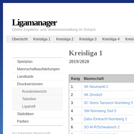
Ligamanager
Online Ergebnis- und Vereinsverwaltung im Schach
Übersicht
Kreisliga 1
Kreisliga 2
Kreisliga 3
Kreisliga 4
Krei
Kreisliga 1
2019/2020
Spielplan
Mannschaftsaufstellungen
Landkarte
Rang
Mannschaft
Druckversionen
1.
SK Neumarkt 2
Rundenbericht
2.
SK Zirndorf
Tabellen
3.
SC Noris-Tarrasch Nürnberg 5
Ligaheft
4.
SW Nürnberg Süd 5
Statistiken
5.
Zabo-Eintracht Nürnberg 2
Partien
6.
SG M-R/Schwabach 2
Nur folgendee Mannschaft