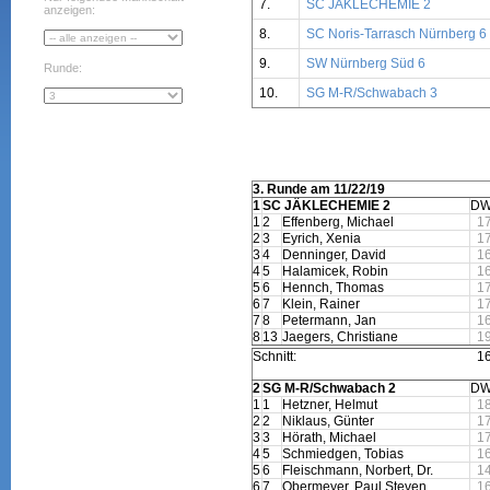
7.
SC JÄKLECHEMIE 2
anzeigen:
8.
SC Noris-Tarrasch Nürnberg 6
9.
SW Nürnberg Süd 6
Runde:
10.
SG M-R/Schwabach 3
3. Runde am 11/22/19
1
SC JÄKLECHEMIE 2
DW
1
2
Effenberg, Michael
1
2
3
Eyrich, Xenia
1
3
4
Denninger, David
1
4
5
Halamicek, Robin
1
5
6
Hennch, Thomas
1
6
7
Klein, Rainer
1
7
8
Petermann, Jan
1
8
13
Jaegers, Christiane
1
Schnitt:
1
2
SG M-R/Schwabach 2
DW
1
1
Hetzner, Helmut
1
2
2
Niklaus, Günter
1
3
3
Hörath, Michael
1
4
5
Schmiedgen, Tobias
1
5
6
Fleischmann, Norbert, Dr.
1
6
7
Obermeyer, Paul Steven
1