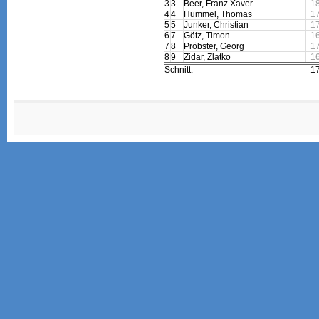
3
3
Beer, Franz Xaver
1
4
4
Hummel, Thomas
1
5
5
Junker, Christian
1
6
7
Götz, Timon
1
7
8
Pröbster, Georg
1
8
9
Zidar, Zlatko
1
Schnitt:
1