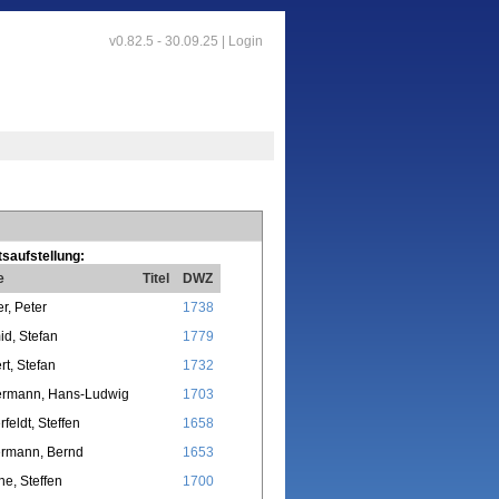
v0.82.5 - 30.09.25 |
Login
saufstellung:
e
Titel
DWZ
er, Peter
1738
d, Stefan
1779
rt, Stefan
1732
ermann, Hans-Ludwig
1703
rfeldt, Steffen
1658
ermann, Bernd
1653
e, Steffen
1700