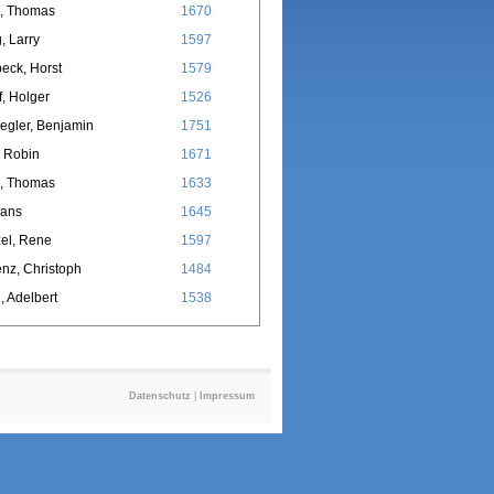
, Thomas
1670
, Larry
1597
eck, Horst
1579
f, Holger
1526
egler, Benjamin
1751
l, Robin
1671
, Thomas
1633
Hans
1645
el, Rene
1597
nz, Christoph
1484
, Adelbert
1538
Datenschutz
|
Impressum