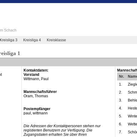
 im Schach
Kreisliga 3
Kreisliga 4
Kreisklasse
eisliga 1
Kontaktdaten:
Mannschaft
ht
Vorstand
Nr.
Nam
Wittmann, Paul
1.
Ziegl
Mannschaftsführer
2.
Schmi
Oram, Thomas
3.
Behle
4.
Hest
Postempfänger
paul, wittmann
5.
Winte
6.
Wett
Die Adressen der Kontaktpersonen stehen nur
registierten Benutzern zur Verfügung. Die
7.
Schön
Zugangsdaten erhalten Sie über Ihren