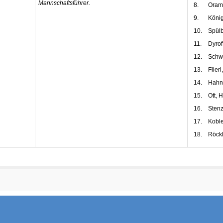
Mannschaftsführer.
8.
Oram
9.
König
10.
Spülb
11.
Dyrof
12.
Schw
13.
Flier
14.
Hahn
15.
Ott, 
16.
Stenz
17.
Koble
18.
Röckl