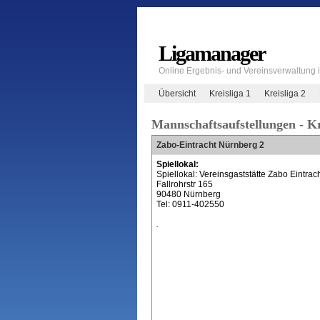
Ligamanager
Online Ergebnis- und Vereinsverwaltung
Übersicht
Kreisliga 1
Kreisliga 2
Mannschaftsaufstellungen - Kr
Zabo-Eintracht Nürnberg 2
Spiellokal:
Spiellokal: Vereinsgaststätte Zabo Eintrac
Fallrohrstr 165
90480 Nürnberg
Tel: 0911-402550
.