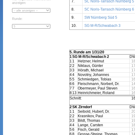
7.
SC Noris-Tarrasch Nürnberg 5
anzeigen:
8.
SC Noris-Tarrasch Nürnberg 6
9.
SW Nürnberg Süd 5
Runde:
10.
SG M-R/Schwabach 3
5. Runde am 1/31/20
1
SG M-R/Schwabach 2
DW
1
1
Hetzner, Helmut
1
2
2
Niklaus, Günter
1
3
3
Hörath, Michael
1
4
4
Novotny, Johannes
1
5
5
Schmiedgen, Tobias
1
6
6
Fleischmann, Norbert, Dr.
1
7
7
Obermeyer, Paul Steven
1
8
13
Heinrichmeier, Roland
1
Schnitt:
1
2
SK Zirndorf
DW
1
1
Seibold, Hubert, Dr.
2
2
2
Krasnikov, Paul
1
3
3
Bildt, Thomas
1
4
4
Lange, Carsten
1
5
6
Fisch, Gerald
1
6
8
Grosse-Streine, Thomas
1