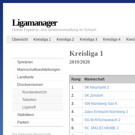
Ligamanager
Online Ergebnis- und Vereinsverwaltung im Schach
Übersicht
Kreisliga 1
Kreisliga 2
Kreisliga 3
Kreisliga 4
Krei
Kreisliga 1
2019/2020
Spielplan
Mannschaftsaufstellungen
Landkarte
Rang
Mannschaft
Druckversionen
1.
SK Neumarkt 2
Rundenbericht
2.
SK Zirndorf
Tabellen
3.
SW Nürnberg Süd 6
Ligaheft
4.
Zabo-Eintracht Nürnberg 2
Statistiken
5.
SG M-R/Schwabach 2
Partien
6.
SC JÄKLECHEMIE 2
Nur folgendee Mannschaft