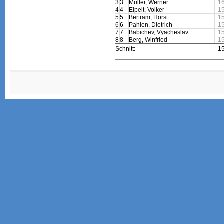
3
3
Müller, Werner
1
4
4
Elpelt, Volker
1
5
5
Bertram, Horst
1
6
6
Pahlen, Dietrich
1
7
7
Babichev, Vyacheslav
1
8
8
Berg, Winfried
1
Schnitt:
1