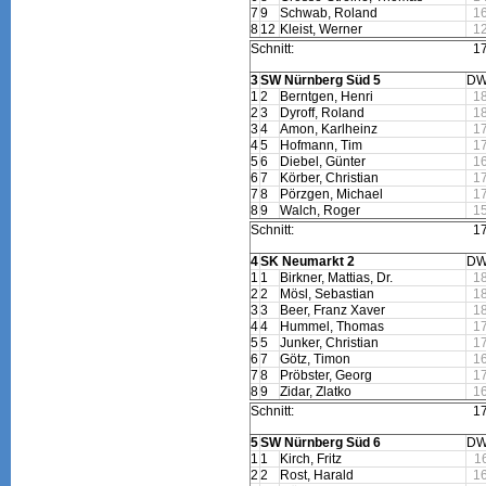
7
9
Schwab, Roland
1
8
12
Kleist, Werner
1
Schnitt:
1
3
SW Nürnberg Süd 5
DW
1
2
Berntgen, Henri
1
2
3
Dyroff, Roland
1
3
4
Amon, Karlheinz
1
4
5
Hofmann, Tim
1
5
6
Diebel, Günter
1
6
7
Körber, Christian
1
7
8
Pörzgen, Michael
1
8
9
Walch, Roger
1
Schnitt:
1
4
SK Neumarkt 2
DW
1
1
Birkner, Mattias, Dr.
1
2
2
Mösl, Sebastian
1
3
3
Beer, Franz Xaver
1
4
4
Hummel, Thomas
1
5
5
Junker, Christian
1
6
7
Götz, Timon
1
7
8
Pröbster, Georg
1
8
9
Zidar, Zlatko
1
Schnitt:
1
5
SW Nürnberg Süd 6
DW
1
1
Kirch, Fritz
1
2
2
Rost, Harald
1