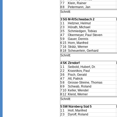
7
7
Klein, Rainer
8
8
Petermann, Jan
Schnitt:
3
SG M-R/Schwabach 2
1
1
Hetzner, Helmut
2
3
Hörath, Michael
3
5
Schmiedgen, Tobias
4
7
Obermeyer, Paul Steven
5
9
Gauer, Dennis
6
15
Horn, Manfred
7
16
Strätz, Werner
8
18
Scheuerlein, Gerhard
Schnitt:
4
SK Zirndorf
1
1
Seibold, Hubert, Dr.
2
2
Krasnikov, Paul
3
6
Fisch, Gerald
4
7
Alt, Patrick
5
8
Grosse-Streine, Thomas
6
9
Schwab, Roland
7
10
Keller, Wendel
8
12
Kleist, Werner
Schnitt:
5
SW Nürnberg Süd 5
1
1
Holl, Manfred
2
3
Dyroff, Roland