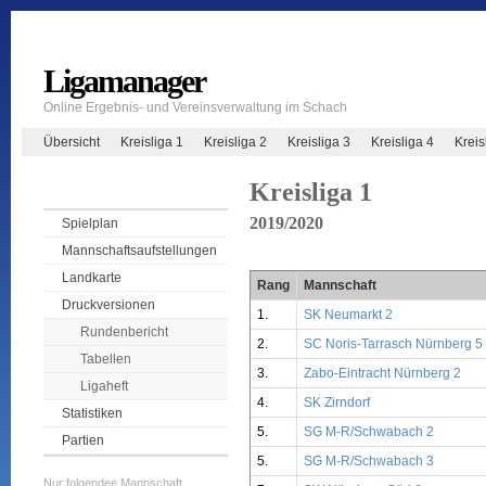
Ligamanager
Online Ergebnis- und Vereinsverwaltung im Schach
Übersicht
Kreisliga 1
Kreisliga 2
Kreisliga 3
Kreisliga 4
Krei
Kreisliga 1
2019/2020
Spielplan
Mannschaftsaufstellungen
Landkarte
Rang
Mannschaft
Druckversionen
1.
SK Neumarkt 2
Rundenbericht
2.
SC Noris-Tarrasch Nürnberg 5
Tabellen
3.
Zabo-Eintracht Nürnberg 2
Ligaheft
4.
SK Zirndorf
Statistiken
5.
SG M-R/Schwabach 2
Partien
5.
SG M-R/Schwabach 3
Nur folgendee Mannschaft