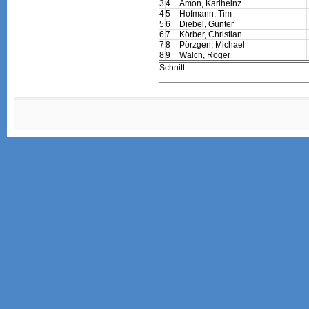
3
4
Amon, Karlheinz
4
5
Hofmann, Tim
5
6
Diebel, Günter
6
7
Körber, Christian
7
8
Pörzgen, Michael
8
9
Walch, Roger
Schnitt: