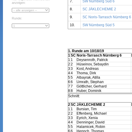
7.
SW Nürnberg Süd 6
anzeigen:
8.
SC JÄKLECHEMIE 2
9.
SC Noris-Tarrasch Nürnberg 6
Runde:
10.
SW Nürnberg Süd 5
1. Runde am 10/18/19
1
SC Noris-Tarrasch Nürnberg 6
1
1
Deysenroth, Patrick
2
2
Hüseinov, Sebaydin
3
3
Kost, Andreas
4
4
Thoma, Dirk
5
5
Albayrak, Atilla
6
6
Umrath, Stephan
7
7
Göttlicher, Gerhard
8
8
Huber, Dominik
Schnitt:
2
SC JÄKLECHEMIE 2
1
1
Bursian, Tim
2
2
Effenberg, Michael
3
3
Eyrich, Xenia
4
4
Denninger, David
5
5
Halamicek, Robin
6
6
Hennch, Thomas