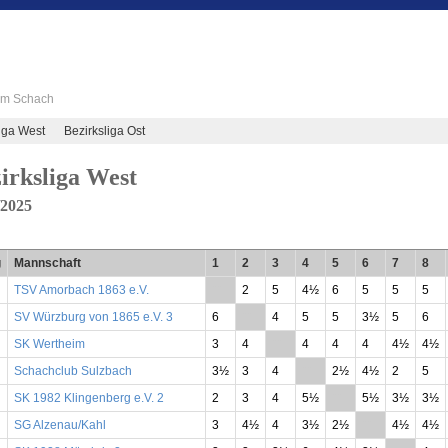
 im Schach
iga West
Bezirksliga Ost
irksliga West
/2025
g
Mannschaft
1
2
3
4
5
6
7
8
TSV Amorbach 1863 e.V.
**
2
5
4½
6
5
5
5
SV Würzburg von 1865 e.V. 3
6
**
4
5
5
3½
5
6
SK Wertheim
3
4
**
4
4
4
4½
4½
Schachclub Sulzbach
3½
3
4
**
2½
4½
2
5
SK 1982 Klingenberg e.V. 2
2
3
4
5½
**
5½
3½
3½
SG Alzenau/Kahl
3
4½
4
3½
2½
**
4½
4½