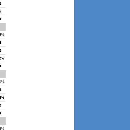
2
6
4
 3½
4
2
 2½
4
 1½
5
 4½
2
4
 3½