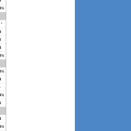
3
 4½
*
3
2
4
 3½
 3½
4
-
 4½
5
4
 3½