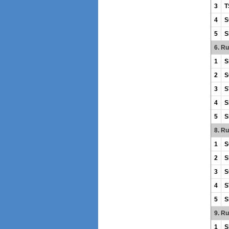
3
T
4
S
5
S
6. R
1
S
2
S
3
S
4
S
5
S
8. R
1
S
2
S
3
S
4
S
5
S
9. R
1
S