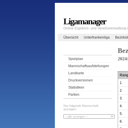
Ligamanager
Online Ergebnis- und Vereinsverwaltung
Übersicht
Unterfrankenliga
Bezirksl
Bez
2024
Spielplan
Mannschaftsaufstellungen
Landkarte
Ran
Druckversionen
1.
Statistiken
2.
Partien
3.
4.
Nur folgende Mannschaft
anzeigen:
5.
6.