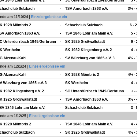
SV 1846 Lohr am Main e.V.
-
SC Unterdürrbach 1949/Gerbrunn
5 - 
chachclub Sulzbach
-
TSV Amorbach 1863 e.V.
3½ -
unde am 11/10/24
|
Einzelergebnisse ein
K 1928 Mömbris 2
-
Schachclub Sulzbach
6 - 2
SV Amorbach 1863 e.V.
-
TSV 1846 Lohr am Main e.V.
5 - 
C Unterdürrbach 1949/Gerbrunn
-
SK 1925 Großwallstadt
6 - 
K Wertheim
-
SK 1982 Klingenberg e.V. 2
4 - 
G Alzenau/Kahl
-
SV Würzburg von 1865 e.V. 3
4½ -
unde am 12/1/24
|
Einzelergebnisse ein
G Alzenau/Kahl
-
SK 1928 Mömbris 2
4½ -
V Würzburg von 1865 e.V. 3
-
SK Wertheim
4 - 
K 1982 Klingenberg e.V. 2
-
SC Unterdürrbach 1949/Gerbrunn
+ - 
K 1925 Großwallstadt
-
TSV Amorbach 1863 e.V.
3½ -
SV 1846 Lohr am Main e.V.
-
Schachclub Sulzbach
3 - 
unde am 1/12/25
|
Einzelergebnisse ein
K 1928 Mömbris 2
-
TSV 1846 Lohr am Main e.V.
4 - 
chachclub Sulzbach
-
SK 1925 Großwallstadt
4½ -