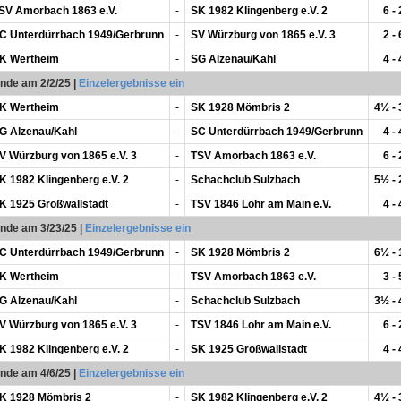
SV Amorbach 1863 e.V.
-
SK 1982 Klingenberg e.V. 2
6 - 
C Unterdürrbach 1949/Gerbrunn
-
SV Würzburg von 1865 e.V. 3
2 - 
K Wertheim
-
SG Alzenau/Kahl
4 - 
unde am 2/2/25
|
Einzelergebnisse ein
K Wertheim
-
SK 1928 Mömbris 2
4½ -
G Alzenau/Kahl
-
SC Unterdürrbach 1949/Gerbrunn
4 - 
V Würzburg von 1865 e.V. 3
-
TSV Amorbach 1863 e.V.
6 - 
K 1982 Klingenberg e.V. 2
-
Schachclub Sulzbach
5½ -
K 1925 Großwallstadt
-
TSV 1846 Lohr am Main e.V.
4 - 
unde am 3/23/25
|
Einzelergebnisse ein
C Unterdürrbach 1949/Gerbrunn
-
SK 1928 Mömbris 2
6½ -
K Wertheim
-
TSV Amorbach 1863 e.V.
3 - 
G Alzenau/Kahl
-
Schachclub Sulzbach
3½ -
V Würzburg von 1865 e.V. 3
-
TSV 1846 Lohr am Main e.V.
6 - 
K 1982 Klingenberg e.V. 2
-
SK 1925 Großwallstadt
4 - 
unde am 4/6/25
|
Einzelergebnisse ein
K 1928 Mömbris 2
-
SK 1982 Klingenberg e.V. 2
4½ -