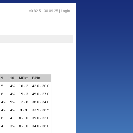
v0.82.5 - 30.09.25 |
Login
9
10
MPkt
BPkt
5
4½
16 - 2
42.0 - 30.0
6
4½
15 - 3
45.0 - 27.0
4½
5½
12 - 6
38.0 - 34.0
4½
4½
9 - 9
33.5 - 38.5
8
4
8 - 10
39.0 - 33.0
4
3½
8 - 10
34.0 - 38.0