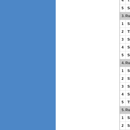
4
T
5
S
3. R
1
S
2
T
3
S
4
S
5
S
4. R
1
S
2
S
3
S
4
S
5
T
5. R
1
S
2
S