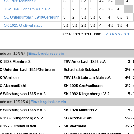
SK 1928 Mömbris 2
3
3
3½
6
4½
3½
**
4
TSV 1846 Lohr am Main e.V.
3
2
3½
3
4½
3½
4
**
SC Unterdürrbach 1949/Gerbrunn
3
2
3½
3½
0
4
6½
3
SK 1925 Großwallstadt
3½
3½
2½
3½
4
4½
3½
4
Kreuztabelle der Runde:
1
2
3
4
5
6
7
8
9
unde am 10/6/24
|
Einzelergebnisse ein
K 1928 Mömbris 2
-
TSV Amorbach 1863 e.V.
3 - 
C Unterdürrbach 1949/Gerbrunn
-
Schachclub Sulzbach
3½ -
K Wertheim
-
TSV 1846 Lohr am Main e.V.
4½ -
G Alzenau/Kahl
-
SK 1925 Großwallstadt
3½ -
V Würzburg von 1865 e.V. 3
-
SK 1982 Klingenberg e.V. 2
5 - 
unde am 10/20/24
|
Einzelergebnisse ein
V Würzburg von 1865 e.V. 3
-
SK 1928 Mömbris 2
5 - 
K 1982 Klingenberg e.V. 2
-
SG Alzenau/Kahl
5½ -
K 1925 Großwallstadt
-
SK Wertheim
2½ -