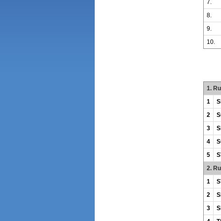
7.
8.
9.
10.
1. R
1
S
2
S
3
S
4
S
5
S
2. R
1
S
2
S
3
S