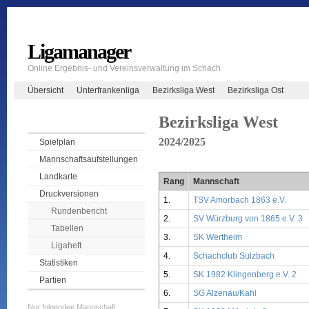
Ligamanager
Online Ergebnis- und Vereinsverwaltung im Schach
Übersicht
Unterfrankenliga
Bezirksliga West
Bezirksliga Ost
Bezirksliga West
2024/2025
Spielplan
Mannschaftsaufstellungen
Landkarte
Rang
Mannschaft
Druckversionen
1.
TSV Amorbach 1863 e.V.
Rundenbericht
2.
SV Würzburg von 1865 e.V. 3
Tabellen
3.
SK Wertheim
Ligaheft
4.
Schachclub Sulzbach
Statistiken
5.
SK 1982 Klingenberg e.V. 2
Partien
6.
SG Alzenau/Kahl
Nur folgendee Mannschaft