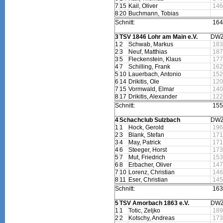
7
15
Kail, Oliver
146
8
20
Buchmann, Tobias
Schnitt:
164
3
TSV 1846 Lohr am Main e.V.
DW
1
2
Schwab, Markus
183
2
3
Neuf, Matthias
187
3
5
Fleckenstein, Klaus
177
4
7
Schilling, Frank
162
5
10
Lauerbach, Antonio
152
6
14
Drikitis, Ole
120
7
15
Vormwald, Elmar
140
8
17
Drikitis, Alexander
122
Schnitt:
155
4
Schachclub Sulzbach
DW
1
1
Hock, Gerold
196
2
3
Blank, Stefan
171
3
4
May, Patrick
171
4
6
Steeger, Horst
173
5
7
Mut, Friedrich
153
6
8
Erbacher, Oliver
147
7
10
Lorenz, Christian
146
8
11
Eser, Christian
145
Schnitt:
163
5
TSV Amorbach 1863 e.V.
DW
1
1
Totic, Zeljko
189
2
2
Kotschy, Andreas
173