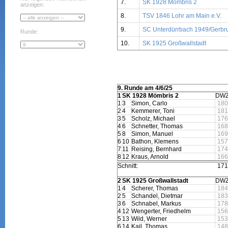
7.
SK 1928 Mömbris 2
anzeigen:
8.
TSV 1846 Lohr am Main e.V.
9.
SC Unterdürrbach 1949/Gerbr
Runde:
10.
SK 1925 Großwallstadt
9. Runde am 4/6/25
1
SK 1928 Mömbris 2
DW
1
3
Simon, Carlo
180
2
4
Kemmerer, Toni
181
3
5
Scholz, Michael
176
4
6
Schnetter, Thomas
168
5
8
Simon, Manuel
169
6
10
Bathon, Klemens
157
7
11
Reising, Bernhard
174
8
12
Kraus, Arnold
166
Schnitt:
171
2
SK 1925 Großwallstadt
DW
1
4
Scherer, Thomas
184
2
5
Schandel, Dietmar
183
3
6
Schnabel, Markus
178
4
12
Wengerter, Friedhelm
156
5
13
Wild, Werner
153
6
14
Kail, Thomas
148