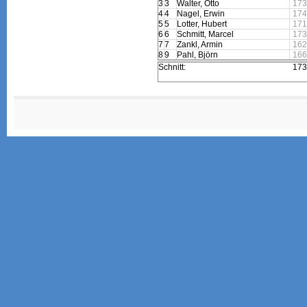
3
3
Walter, Otto
173
4
4
Nagel, Erwin
174
5
5
Lotter, Hubert
171
6
6
Schmitt, Marcel
173
7
7
Zankl, Armin
162
8
9
Pahl, Björn
166
Schnitt:
173