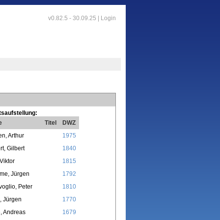
v0.82.5 - 30.09.25 |
Login
saufstellung:
e
Titel
DWZ
en, Arthur
1975
t, Gilbert
1840
Viktor
1815
me, Jürgen
1792
voglio, Peter
1810
, Jürgen
1770
, Andreas
1679