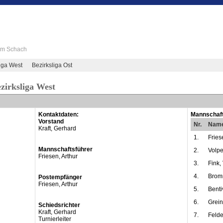
 im Schach
iga West
Bezirksliga Ost
zirksliga West
Kontaktdaten:
Mannschaft
Vorstand
Nr.
Nam
Kraft, Gerhard
1.
Fries
Mannschaftsführer
2.
Volper
Friesen, Arthur
3.
Fink, 
4.
Brom
Postempfänger
Friesen, Arthur
5.
Benti
6.
Grein
Schiedsrichter
Kraft, Gerhard
7.
Felde
Turnierleiter