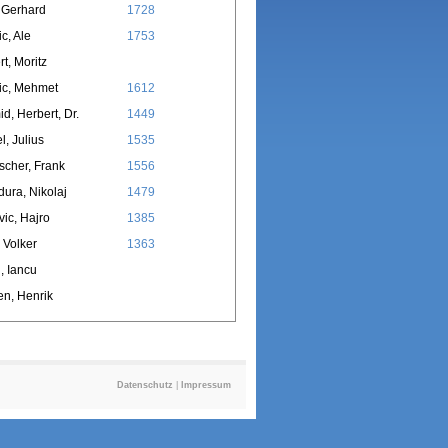
, Gerhard
1728
ic, Ale
1753
rt, Moritz
ic, Mehmet
1612
d, Herbert, Dr.
1449
l, Julius
1535
cher, Frank
1556
ura, Nikolaj
1479
ic, Hajro
1385
, Volker
1363
n, Iancu
en, Henrik
Datenschutz
|
Impressum