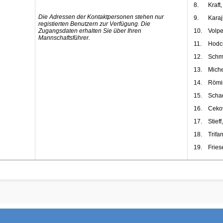
8.
Kraft
Die Adressen der Kontaktpersonen stehen nur
9.
Karaj
registierten Benutzern zur Verfügung. Die
Zugangsdaten erhalten Sie über Ihren
10.
Volpe
Mannschaftsführer.
11.
Hodc
12.
Schmi
13.
Miche
14.
Römis
15.
Schad
16.
Cekov
17.
Stieff
18.
Trifa
19.
Fries