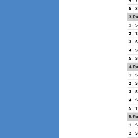
4
T
5
S
3. R
1
S
2
T
3
S
4
S
5
S
4. R
1
S
2
S
3
S
4
S
5
T
5. R
1
S
2
S