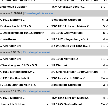
SV 1846 Lohr am Main e.V.
-
SC Unterdürrbach 1949/Gerbrunn
5 - 
chachclub Sulzbach
-
TSV Amorbach 1863 e.V.
3½ -
unde am 11/10/24
|
Einzelergebnisse ein
K 1928 Mömbris 2
-
Schachclub Sulzbach
6 - 2
SV Amorbach 1863 e.V.
-
TSV 1846 Lohr am Main e.V.
5 - 
C Unterdürrbach 1949/Gerbrunn
-
SK 1925 Großwallstadt
6 - 
K Wertheim
-
SK 1982 Klingenberg e.V. 2
4 - 
G Alzenau/Kahl
-
SV Würzburg von 1865 e.V. 3
4½ -
unde am 12/1/24
|
Einzelergebnisse ein
G Alzenau/Kahl
-
SK 1928 Mömbris 2
4½ -
V Würzburg von 1865 e.V. 3
-
SK Wertheim
4 - 
K 1982 Klingenberg e.V. 2
-
SC Unterdürrbach 1949/Gerbrunn
+ - 
K 1925 Großwallstadt
-
TSV Amorbach 1863 e.V.
3½ -
SV 1846 Lohr am Main e.V.
-
Schachclub Sulzbach
3 - 
unde am 1/12/25
|
Einzelergebnisse ein
K 1928 Mömbris 2
-
TSV 1846 Lohr am Main e.V.
4 - 
chachclub Sulzbach
-
SK 1925 Großwallstadt
4½ -