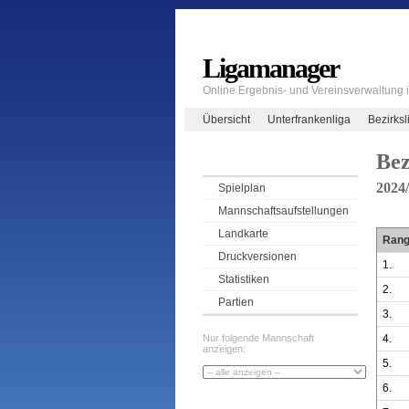
Ligamanager
Online Ergebnis- und Vereinsverwaltung
Übersicht
Unterfrankenliga
Bezirksl
Bez
2024
Spielplan
Mannschaftsaufstellungen
Landkarte
Ran
Druckversionen
1.
Statistiken
2.
Partien
3.
4.
Nur folgende Mannschaft
anzeigen:
5.
6.