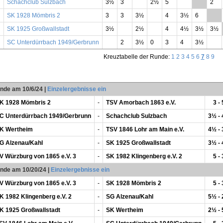
Schachclub Sulzbach
3½
3
2½
5
**
2
SK 1928 Mömbris 2
3
3
3½
4
3½
6
**
SK 1925 Großwallstadt
3½
2½
4
4½
3½
3½
SC Unterdürrbach 1949/Gerbrunn
2
3½
0
3
4
3½
Kreuztabelle der Runde:
1
2
3
4
5
6
7
8
9
unde am 10/6/24
|
Einzelergebnisse ein
K 1928 Mömbris 2
-
TSV Amorbach 1863 e.V.
3 - 
C Unterdürrbach 1949/Gerbrunn
-
Schachclub Sulzbach
3½ -
K Wertheim
-
TSV 1846 Lohr am Main e.V.
4½ -
G Alzenau/Kahl
-
SK 1925 Großwallstadt
3½ -
V Würzburg von 1865 e.V. 3
-
SK 1982 Klingenberg e.V. 2
5 - 
unde am 10/20/24
|
Einzelergebnisse ein
V Würzburg von 1865 e.V. 3
-
SK 1928 Mömbris 2
5 - 
K 1982 Klingenberg e.V. 2
-
SG Alzenau/Kahl
5½ -
K 1925 Großwallstadt
-
SK Wertheim
2½ -