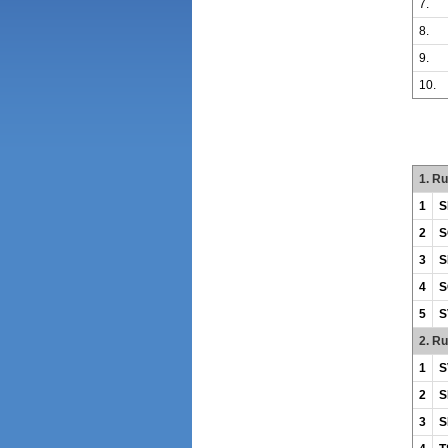
7.
8.
9.
10.
1. R
1
S
2
S
3
S
4
S
5
S
2. R
1
S
2
S
3
S