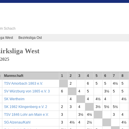
 im Schach
iga West
Bezirksliga Ost
irksliga West
/2025
g
Mannschaft
1
2
3
4
5
6
7
8
TSV Amorbach 1863 e.V.
**
2
6
5
5
4½
5
SV Würzburg von 1865 e.V. 3
6
**
4
5
3½
5
5
SK Wertheim
4
**
4
4½
4
4½
SK 1982 Klingenberg e.V. 2
2
3
4
**
3½
5½
5½
TSV 1846 Lohr am Main e.V.
3
3½
4½
**
3
4
SG Alzenau/Kahl
3
4½
4
2½
**
4½