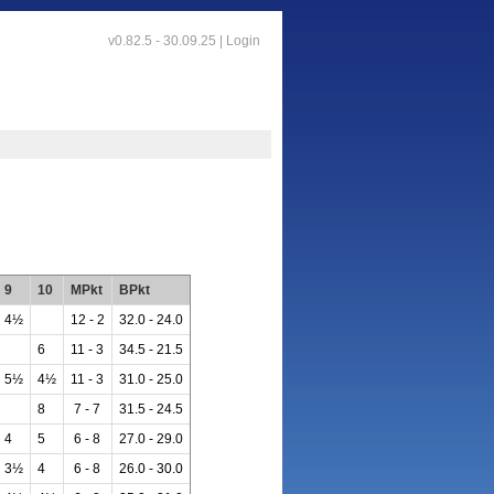
v0.82.5 - 30.09.25 |
Login
9
10
MPkt
BPkt
4½
12 - 2
32.0 - 24.0
6
11 - 3
34.5 - 21.5
5½
4½
11 - 3
31.0 - 25.0
8
7 - 7
31.5 - 24.5
4
5
6 - 8
27.0 - 29.0
3½
4
6 - 8
26.0 - 30.0