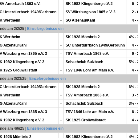
SV Amorbach 1863 e.V.
-
SK 1982 Klingenberg e.V. 2
6 - 
C Unterdürrbach 1949/Gerbrunn
-
SV Würzburg von 1865 e.V. 3
2 - 
K Wertheim
-
SG Alzenau/Kahl
4 - 
unde am 2/2/25
|
Einzelergebnisse ein
K Wertheim
-
SK 1928 Mömbris 2
4½ -
G Alzenau/Kahl
-
SC Unterdürrbach 1949/Gerbrunn
4 - 
V Würzburg von 1865 e.V. 3
-
TSV Amorbach 1863 e.V.
6 - 
K 1982 Klingenberg e.V. 2
-
Schachclub Sulzbach
5½ -
K 1925 Großwallstadt
-
TSV 1846 Lohr am Main e.V.
4 - 
unde am 3/23/25
|
Einzelergebnisse ein
C Unterdürrbach 1949/Gerbrunn
-
SK 1928 Mömbris 2
6½ -
K Wertheim
-
TSV Amorbach 1863 e.V.
3 - 
G Alzenau/Kahl
-
Schachclub Sulzbach
3½ -
V Würzburg von 1865 e.V. 3
-
TSV 1846 Lohr am Main e.V.
6 - 
K 1982 Klingenberg e.V. 2
-
SK 1925 Großwallstadt
4 - 
unde am 4/6/25
|
Einzelergebnisse ein
K 1928 Mömbris 2
-
SK 1982 Klingenberg e.V. 2
4½ -