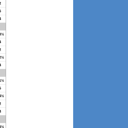
2
6
4
 3½
4
2
 2½
4
 1½
5
 4½
2
4
 3½