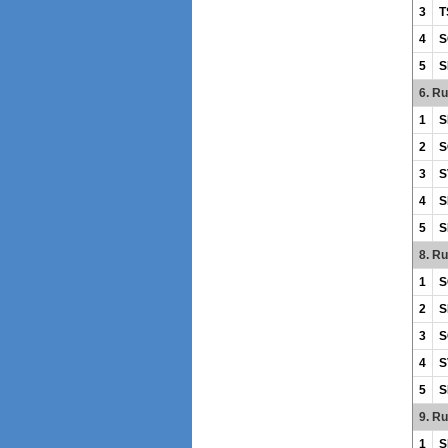
3
T
4
S
5
S
6. R
1
S
2
S
3
S
4
S
5
S
8. R
1
S
2
S
3
S
4
S
5
S
9. R
1
S