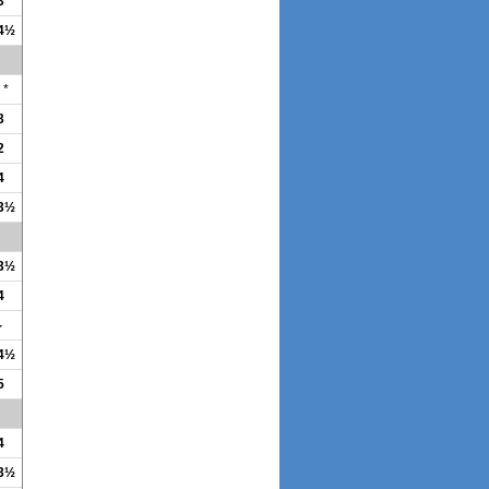
3
 4½
*
3
2
4
 3½
 3½
4
-
 4½
5
4
 3½