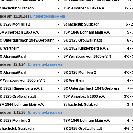
SV 1846 Lohr am Main e.V.
-
SC Unterdürrbach 1949/Gerbrunn
5 - 
chachclub Sulzbach
-
TSV Amorbach 1863 e.V.
3½ -
unde am 11/10/24
|
Einzelergebnisse ein
K 1928 Mömbris 2
-
Schachclub Sulzbach
6 - 2
SV Amorbach 1863 e.V.
-
TSV 1846 Lohr am Main e.V.
5 - 
C Unterdürrbach 1949/Gerbrunn
-
SK 1925 Großwallstadt
6 - 
K Wertheim
-
SK 1982 Klingenberg e.V. 2
4 - 
G Alzenau/Kahl
-
SV Würzburg von 1865 e.V. 3
4½ -
unde am 12/1/24
|
Einzelergebnisse ein
G Alzenau/Kahl
-
SK 1928 Mömbris 2
4½ -
V Würzburg von 1865 e.V. 3
-
SK Wertheim
4 - 
K 1982 Klingenberg e.V. 2
-
SC Unterdürrbach 1949/Gerbrunn
+ - 
K 1925 Großwallstadt
-
TSV Amorbach 1863 e.V.
3½ -
SV 1846 Lohr am Main e.V.
-
Schachclub Sulzbach
3 - 
unde am 1/12/25
|
Einzelergebnisse ein
K 1928 Mömbris 2
-
TSV 1846 Lohr am Main e.V.
4 - 
chachclub Sulzbach
-
SK 1925 Großwallstadt
4½ -