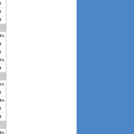
2
6
4
 3½
4
2
 2½
4
 1½
5
 4½
2
4
 3½