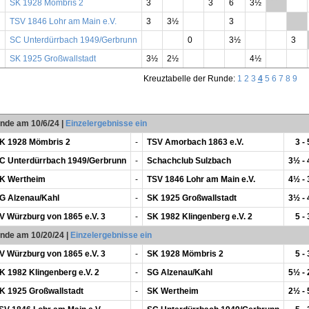
SK 1928 Mömbris 2
3
3
6
3½
**
TSV 1846 Lohr am Main e.V.
3
3½
3
**
SC Unterdürrbach 1949/Gerbrunn
0
3½
3
SK 1925 Großwallstadt
3½
2½
4½
Kreuztabelle der Runde:
1
2
3
4
5
6
7
8
9
unde am 10/6/24
|
Einzelergebnisse ein
K 1928 Mömbris 2
-
TSV Amorbach 1863 e.V.
3 - 
C Unterdürrbach 1949/Gerbrunn
-
Schachclub Sulzbach
3½ -
K Wertheim
-
TSV 1846 Lohr am Main e.V.
4½ -
G Alzenau/Kahl
-
SK 1925 Großwallstadt
3½ -
V Würzburg von 1865 e.V. 3
-
SK 1982 Klingenberg e.V. 2
5 - 
unde am 10/20/24
|
Einzelergebnisse ein
V Würzburg von 1865 e.V. 3
-
SK 1928 Mömbris 2
5 - 
K 1982 Klingenberg e.V. 2
-
SG Alzenau/Kahl
5½ -
K 1925 Großwallstadt
-
SK Wertheim
2½ -