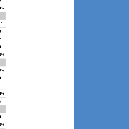
3
 4½
*
3
2
4
 3½
 3½
4
-
 4½
5
4
 3½