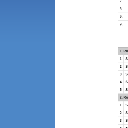
7.
8.
9.
9.
1. R
1
S
2
S
3
S
4
S
5
S
2. R
1
S
2
S
3
S