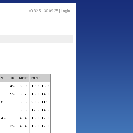
v0.82.5 - 30.09.25 |
Login
9
10
MPkt
BPkt
4½
8 - 0
19.0 - 13.0
5½
6 - 2
18.0 - 14.0
8
5 - 3
20.5 - 11.5
5 - 3
17.5 - 14.5
4½
4 - 4
15.0 - 17.0
3½
4 - 4
15.0 - 17.0