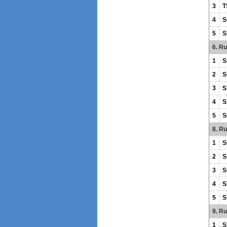
3
T
4
S
5
S
6. R
1
S
2
S
3
S
4
S
5
S
8. R
1
S
2
S
3
S
4
S
5
S
9. R
1
S