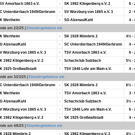
SV Amorbach 1863 e.V.
-
SK 1982 Klingenberg e.V. 2
6 - 
C Unterdürrbach 1949/Gerbrunn
-
SV Würzburg von 1865 e.V. 3
2 - 
K Wertheim
-
SG Alzenau/Kahl
4 - 
unde am 2/2/25
|
Einzelergebnisse ein
K Wertheim
-
SK 1928 Mömbris 2
4½ -
G Alzenau/Kahl
-
SC Unterdürrbach 1949/Gerbrunn
4 - 
V Würzburg von 1865 e.V. 3
-
TSV Amorbach 1863 e.V.
6 - 
K 1982 Klingenberg e.V. 2
-
Schachclub Sulzbach
5½ -
K 1925 Großwallstadt
-
TSV 1846 Lohr am Main e.V.
4 - 
unde am 3/23/25
|
Einzelergebnisse ein
C Unterdürrbach 1949/Gerbrunn
-
SK 1928 Mömbris 2
6½ -
K Wertheim
-
TSV Amorbach 1863 e.V.
3 - 
G Alzenau/Kahl
-
Schachclub Sulzbach
3½ -
V Würzburg von 1865 e.V. 3
-
TSV 1846 Lohr am Main e.V.
6 - 
K 1982 Klingenberg e.V. 2
-
SK 1925 Großwallstadt
4 - 
unde am 4/6/25
|
Einzelergebnisse ein
K 1928 Mömbris 2
-
SK 1982 Klingenberg e.V. 2
4½ -