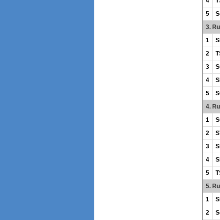
4
T
5
S
3. R
1
S
2
T
3
S
4
S
5
S
4. R
1
S
2
S
3
S
4
S
5
T
5. R
1
S
2
S