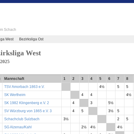
 im Schach
iga West
Bezirksliga Ost
irksliga West
/2025
g
Mannschaft
1
2
3
4
5
6
7
8
TSV Amorbach 1863 e.V.
**
4½
5
5
SK Wertheim
**
4
4
4½
SK 1982 Klingenberg e.V. 2
4
**
3
5½
SV Würzburg von 1865 e.V. 3
4
5
**
3½
5
Schachclub Sulzbach
3½
**
2
5
SG Alzenau/Kahl
2½
4½
**
4½