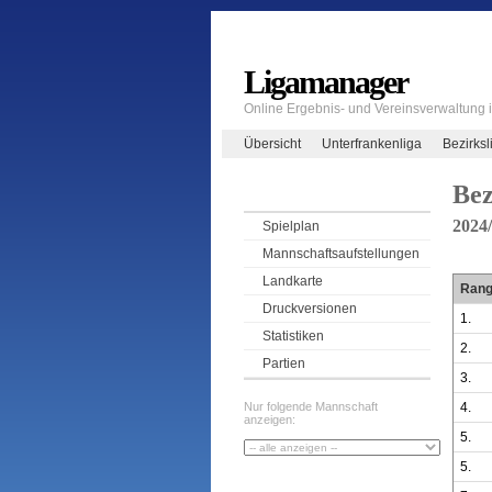
Ligamanager
Online Ergebnis- und Vereinsverwaltung
Übersicht
Unterfrankenliga
Bezirksl
Bez
2024
Spielplan
Mannschaftsaufstellungen
Landkarte
Ran
Druckversionen
1.
Statistiken
2.
Partien
3.
4.
Nur folgende Mannschaft
anzeigen:
5.
5.