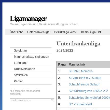
Ligamanager
Online Ergebnis- und Vereinsverwaltung im Schach
Übersicht
Unterfrankenliga
Bezirksliga West
Bezirksliga Ost
Unterfrankenliga
2024/2025
Spielplan
Mannschaftsaufstellungen
Landkarte
Rang
Mannschaft
Druckversionen
1.
SK 1928 Mömbris
Statistiken
2.
SpVgg 1946 e.V. Stetten
Partien
3.
Schachfreunde Sailauf
4.
SV Würzburg von 1865 e.V. 2
Nur folgende Mannschaft
anzeigen:
5.
Schachklub Schweinfurt 2000 e
6.
SC Prichsenstadt