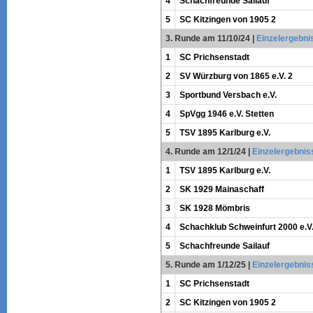
4
Schachfreunde Sailauf
5
SC Kitzingen von 1905 2
3. Runde am 11/10/24
|
Einzelergebni
1
SC Prichsenstadt
2
SV Würzburg von 1865 e.V. 2
3
Sportbund Versbach e.V.
4
SpVgg 1946 e.V. Stetten
5
TSV 1895 Karlburg e.V.
4. Runde am 12/1/24
|
Einzelergebnis
1
TSV 1895 Karlburg e.V.
2
SK 1929 Mainaschaff
3
SK 1928 Mömbris
4
Schachklub Schweinfurt 2000 e.V
5
Schachfreunde Sailauf
5. Runde am 1/12/25
|
Einzelergebnis
1
SC Prichsenstadt
2
SC Kitzingen von 1905 2