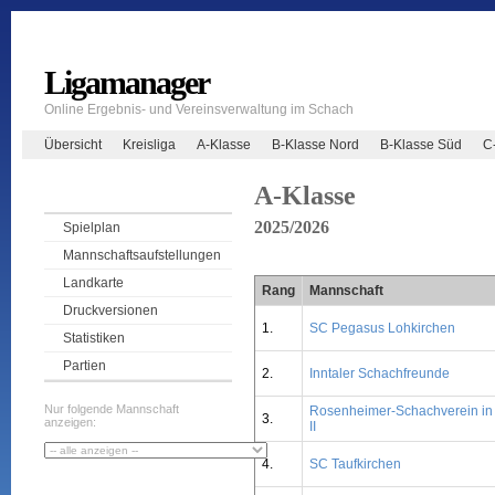
Ligamanager
Online Ergebnis- und Vereinsverwaltung im Schach
Übersicht
Kreisliga
A-Klasse
B-Klasse Nord
B-Klasse Süd
C
A-Klasse
2025/2026
Spielplan
Mannschaftsaufstellungen
Landkarte
Rang
Mannschaft
Druckversionen
1.
SC Pegasus Lohkirchen
Statistiken
Partien
2.
Inntaler Schachfreunde
Nur folgende Mannschaft
Rosenheimer-Schachverein in 
3.
anzeigen:
II
4.
SC Taufkirchen