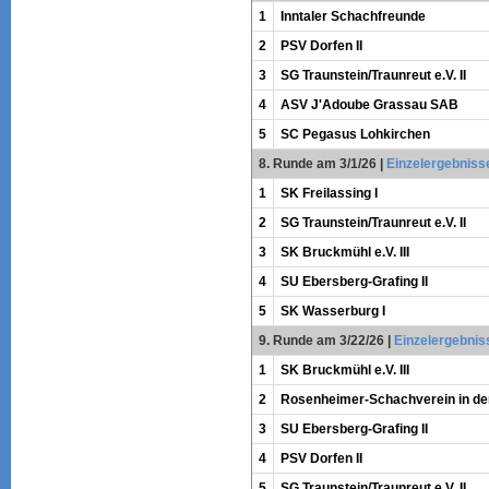
1
Inntaler Schachfreunde
2
PSV Dorfen II
3
SG Traunstein/Traunreut e.V. II
4
ASV J'Adoube Grassau SAB
5
SC Pegasus Lohkirchen
8. Runde am 3/1/26
|
Einzelergebniss
1
SK Freilassing I
2
SG Traunstein/Traunreut e.V. II
3
SK Bruckmühl e.V. III
4
SU Ebersberg-Grafing II
5
SK Wasserburg I
9. Runde am 3/22/26
|
Einzelergebnis
1
SK Bruckmühl e.V. III
2
Rosenheimer-Schachverein in der
3
SU Ebersberg-Grafing II
4
PSV Dorfen II
5
SG Traunstein/Traunreut e.V. II