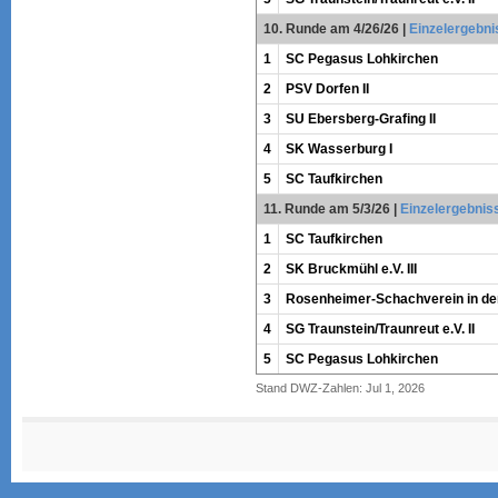
10. Runde am 4/26/26
|
Einzelergebni
1
SC Pegasus Lohkirchen
2
PSV Dorfen II
3
SU Ebersberg-Grafing II
4
SK Wasserburg I
5
SC Taufkirchen
11. Runde am 5/3/26
|
Einzelergebnis
1
SC Taufkirchen
2
SK Bruckmühl e.V. III
3
Rosenheimer-Schachverein in der
4
SG Traunstein/Traunreut e.V. II
5
SC Pegasus Lohkirchen
Stand DWZ-Zahlen: Jul 1, 2026