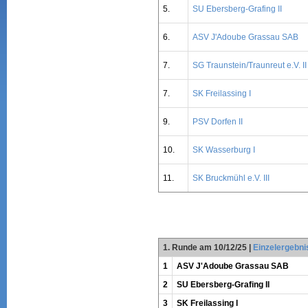
5.
SU Ebersberg-Grafing II
6.
ASV J'Adoube Grassau SAB
7.
SG Traunstein/Traunreut e.V. II
7.
SK Freilassing I
9.
PSV Dorfen II
10.
SK Wasserburg I
11.
SK Bruckmühl e.V. III
1. Runde am 10/12/25
|
Einzelergebni
1
ASV J'Adoube Grassau SAB
2
SU Ebersberg-Grafing II
3
SK Freilassing I