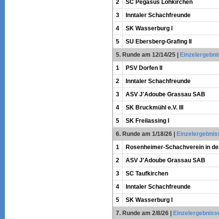
2
SC Pegasus Lohkirchen
3
Inntaler Schachfreunde
4
SK Wasserburg I
5
SU Ebersberg-Grafing II
5. Runde am 12/14/25
|
Einzelergebni
1
PSV Dorfen II
2
Inntaler Schachfreunde
3
ASV J'Adoube Grassau SAB
4
SK Bruckmühl e.V. III
5
SK Freilassing I
6. Runde am 1/18/26
|
Einzelergebnis
1
Rosenheimer-Schachverein in der
2
ASV J'Adoube Grassau SAB
3
SC Taufkirchen
4
Inntaler Schachfreunde
5
SK Wasserburg I
7. Runde am 2/8/26
|
Einzelergebniss