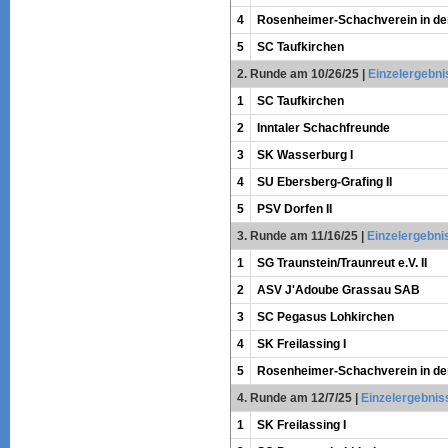
4
Rosenheimer-Schachverein in der
5
SC Taufkirchen
2. Runde am 10/26/25
|
Einzelergebni
1
SC Taufkirchen
2
Inntaler Schachfreunde
3
SK Wasserburg I
4
SU Ebersberg-Grafing II
5
PSV Dorfen II
3. Runde am 11/16/25
|
Einzelergebni
1
SG Traunstein/Traunreut e.V. II
2
ASV J'Adoube Grassau SAB
3
SC Pegasus Lohkirchen
4
SK Freilassing I
5
Rosenheimer-Schachverein in der
4. Runde am 12/7/25
|
Einzelergebnis
1
SK Freilassing I