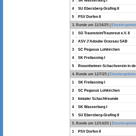
3
SK Wasserburg I
4
SU Ebersberg-Grafing II
5
PSV Dorfen II
3. Runde am 11/16/25
|
Einzelergebni
1
SG Traunstein/Traunreut e.V. II
2
ASV J'Adoube Grassau SAB
3
SC Pegasus Lohkirchen
4
SK Freilassing I
5
Rosenheimer-Schachverein in der
4. Runde am 12/7/25
|
Einzelergebnis
1
SK Freilassing I
2
SC Pegasus Lohkirchen
3
Inntaler Schachfreunde
4
SK Wasserburg I
5
SU Ebersberg-Grafing II
5. Runde am 12/14/25
|
Einzelergebni
1
PSV Dorfen II