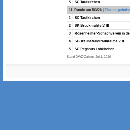
5
SC Taufkirchen
11. Runde am 5/3/26
|
Einzelergebnis
1
SC Taufkirchen
2
SK Bruckmühl e.V. III
3
Rosenheimer-Schachverein in der
4
SG Traunstein/Traunreut e.V. II
5
SC Pegasus Lohkirchen
Stand DWZ-Zahlen: Jul 1, 2026