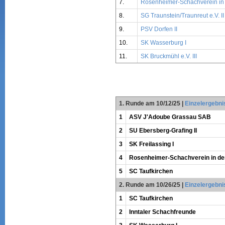
7.
Rosenheimer-Schachverein in d
8.
SG Traunstein/Traunreut e.V. II
9.
PSV Dorfen II
10.
SK Wasserburg I
11.
SK Bruckmühl e.V. III
1. Runde am 10/12/25
|
Einzelergebni
1
ASV J'Adoube Grassau SAB
2
SU Ebersberg-Grafing II
3
SK Freilassing I
4
Rosenheimer-Schachverein in der
5
SC Taufkirchen
2. Runde am 10/26/25
|
Einzelergebni
1
SC Taufkirchen
2
Inntaler Schachfreunde