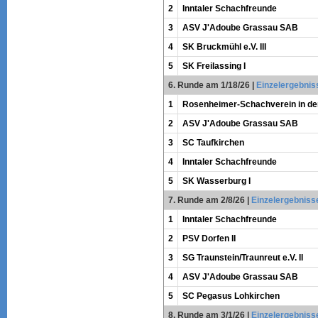
2
Inntaler Schachfreunde
3
ASV J'Adoube Grassau SAB
4
SK Bruckmühl e.V. III
5
SK Freilassing I
6. Runde am 1/18/26
|
Einzelergebnis
1
Rosenheimer-Schachverein in der
2
ASV J'Adoube Grassau SAB
3
SC Taufkirchen
4
Inntaler Schachfreunde
5
SK Wasserburg I
7. Runde am 2/8/26
|
Einzelergebniss
1
Inntaler Schachfreunde
2
PSV Dorfen II
3
SG Traunstein/Traunreut e.V. II
4
ASV J'Adoube Grassau SAB
5
SC Pegasus Lohkirchen
8. Runde am 3/1/26
|
Einzelergebniss