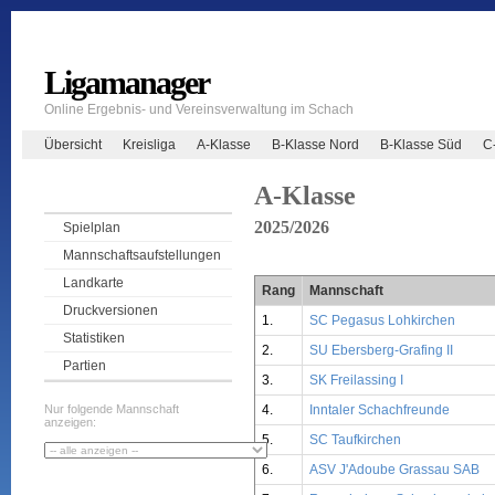
Ligamanager
Online Ergebnis- und Vereinsverwaltung im Schach
Übersicht
Kreisliga
A-Klasse
B-Klasse Nord
B-Klasse Süd
C
A-Klasse
2025/2026
Spielplan
Mannschaftsaufstellungen
Landkarte
Rang
Mannschaft
Druckversionen
1.
SC Pegasus Lohkirchen
Statistiken
2.
SU Ebersberg-Grafing II
Partien
3.
SK Freilassing I
4.
Inntaler Schachfreunde
Nur folgende Mannschaft
anzeigen:
5.
SC Taufkirchen
6.
ASV J'Adoube Grassau SAB