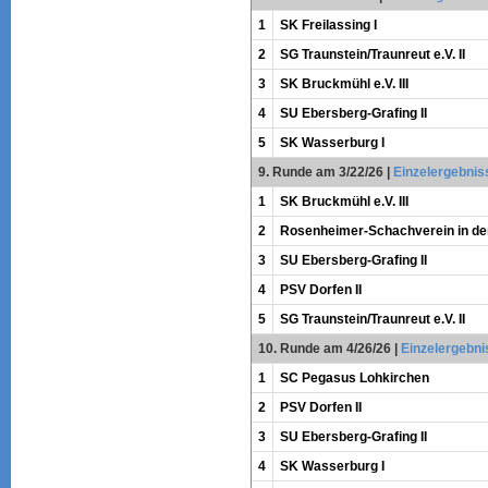
1
SK Freilassing I
2
SG Traunstein/Traunreut e.V. II
3
SK Bruckmühl e.V. III
4
SU Ebersberg-Grafing II
5
SK Wasserburg I
9. Runde am 3/22/26
|
Einzelergebnis
1
SK Bruckmühl e.V. III
2
Rosenheimer-Schachverein in der
3
SU Ebersberg-Grafing II
4
PSV Dorfen II
5
SG Traunstein/Traunreut e.V. II
10. Runde am 4/26/26
|
Einzelergebni
1
SC Pegasus Lohkirchen
2
PSV Dorfen II
3
SU Ebersberg-Grafing II
4
SK Wasserburg I