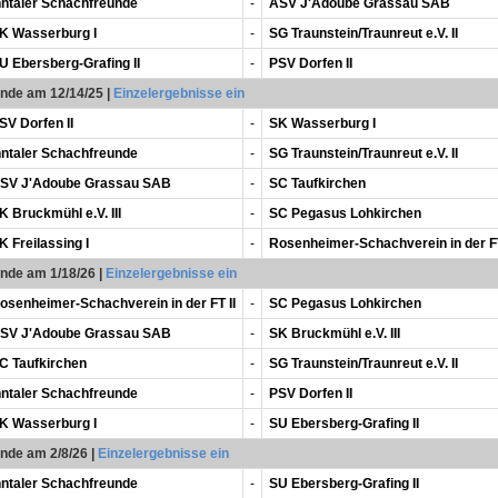
nntaler Schachfreunde
-
ASV J'Adoube Grassau SAB
K Wasserburg I
-
SG Traunstein/Traunreut e.V. II
U Ebersberg-Grafing II
-
PSV Dorfen II
unde am 12/14/25
|
Einzelergebnisse ein
SV Dorfen II
-
SK Wasserburg I
nntaler Schachfreunde
-
SG Traunstein/Traunreut e.V. II
SV J'Adoube Grassau SAB
-
SC Taufkirchen
K Bruckmühl e.V. III
-
SC Pegasus Lohkirchen
K Freilassing I
-
Rosenheimer-Schachverein in der FT
unde am 1/18/26
|
Einzelergebnisse ein
osenheimer-Schachverein in der FT II
-
SC Pegasus Lohkirchen
SV J'Adoube Grassau SAB
-
SK Bruckmühl e.V. III
C Taufkirchen
-
SG Traunstein/Traunreut e.V. II
nntaler Schachfreunde
-
PSV Dorfen II
K Wasserburg I
-
SU Ebersberg-Grafing II
unde am 2/8/26
|
Einzelergebnisse ein
nntaler Schachfreunde
-
SU Ebersberg-Grafing II