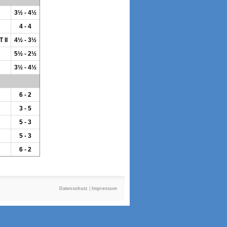
3½ - 4½
4 - 4
 II
4½ - 3½
5½ - 2½
3½ - 4½
6 - 2
3 - 5
5 - 3
5 - 3
6 - 2
Datenschutz
|
Impressum