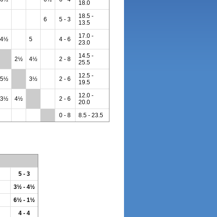
18.0
18.5 -
6
5 - 3
13.5
17.0 -
4½
5
4 - 6
23.0
14.5 -
**
2½
4½
2 - 8
25.5
12.5 -
5½
**
3½
2 - 6
19.5
12.0 -
3½
4½
**
2 - 6
20.0
**
0 - 8
8.5 - 23.5
5 - 3
3½ - 4½
6½ - 1½
4 - 4