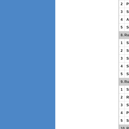
2
P
3
S
4
A
5
S
8. R
1
S
2
S
3
S
4
S
5
S
9. R
1
S
2
R
3
S
4
P
5
S
10. 