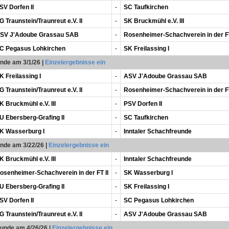
SV Dorfen II
-
SC Taufkirchen
G Traunstein/Traunreut e.V. II
-
SK Bruckmühl e.V. III
SV J'Adoube Grassau SAB
-
Rosenheimer-Schachverein in der FT
C Pegasus Lohkirchen
-
SK Freilassing I
unde am 3/1/26
|
Einzelergebnisse ein
K Freilassing I
-
ASV J'Adoube Grassau SAB
G Traunstein/Traunreut e.V. II
-
Rosenheimer-Schachverein in der FT
K Bruckmühl e.V. III
-
PSV Dorfen II
U Ebersberg-Grafing II
-
SC Taufkirchen
K Wasserburg I
-
Inntaler Schachfreunde
unde am 3/22/26
|
Einzelergebnisse ein
K Bruckmühl e.V. III
-
Inntaler Schachfreunde
osenheimer-Schachverein in der FT II
-
SK Wasserburg I
U Ebersberg-Grafing II
-
SK Freilassing I
SV Dorfen II
-
SC Pegasus Lohkirchen
G Traunstein/Traunreut e.V. II
-
ASV J'Adoube Grassau SAB
Runde am 4/26/26
|
Einzelergebnisse ein