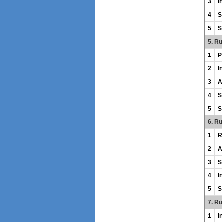
3
I
4
S
5
S
5. R
1
P
2
I
3
A
4
S
5
S
6. R
1
R
2
A
3
S
4
I
5
S
7. R
1
I