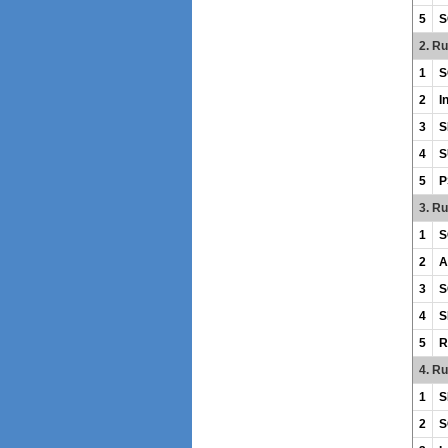
5
S
2. R
1
S
2
I
3
S
4
S
5
P
3. R
1
S
2
A
3
S
4
S
5
R
4. R
1
S
2
S