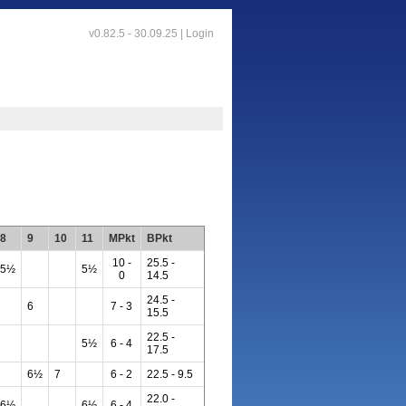
v0.82.5 - 30.09.25 |
Login
8
9
10
11
MPkt
BPkt
10 -
25.5 -
5½
5½
0
14.5
24.5 -
6
7 - 3
15.5
22.5 -
5½
6 - 4
17.5
6½
7
6 - 2
22.5 - 9.5
22.0 -
6½
6½
6 - 4