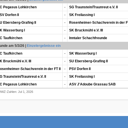
C Pegasus Lohkirchen
-
SG Traunstein/Traunreut e.V. II
SV Dorfen II
-
SK Freilassing I
U Ebersberg-Grafing II
-
Rosenheimer-Schachverein in der FT
K Wasserburg I
-
SK Bruckmühl e.V. III
C Taufkirchen
-
Inntaler Schachfreunde
Runde am 5/3/26
|
Einzelergebnisse ein
C Taufkirchen
-
SK Wasserburg I
K Bruckmühl e.V. III
-
SU Ebersberg-Grafing II
osenheimer-Schachverein in der FT II
-
PSV Dorfen II
G Traunstein/Traunreut e.V. II
-
SK Freilassing I
C Pegasus Lohkirchen
-
ASV J'Adoube Grassau SAB
DWZ-Zahlen: Jul 1, 2026