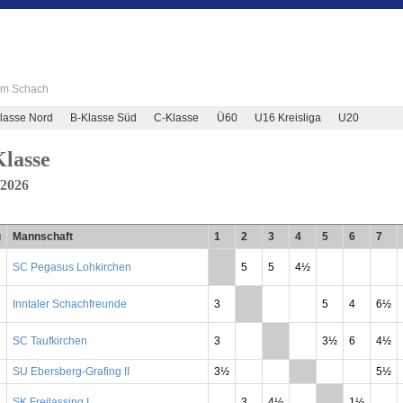
 im Schach
lasse Nord
B-Klasse Süd
C-Klasse
Ü60
U16 Kreisliga
U20
lasse
/2026
g
Mannschaft
1
2
3
4
5
6
7
SC Pegasus Lohkirchen
**
5
5
4½
Inntaler Schachfreunde
3
**
5
4
6½
SC Taufkirchen
3
**
3½
6
4½
SU Ebersberg-Grafing II
3½
**
5½
SK Freilassing I
3
4½
**
1½