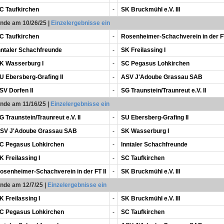
C Taufkirchen
-
SK Bruckmühl e.V. III
unde am 10/26/25
|
Einzelergebnisse ein
C Taufkirchen
-
Rosenheimer-Schachverein in der FT
nntaler Schachfreunde
-
SK Freilassing I
K Wasserburg I
-
SC Pegasus Lohkirchen
U Ebersberg-Grafing II
-
ASV J'Adoube Grassau SAB
SV Dorfen II
-
SG Traunstein/Traunreut e.V. II
unde am 11/16/25
|
Einzelergebnisse ein
G Traunstein/Traunreut e.V. II
-
SU Ebersberg-Grafing II
SV J'Adoube Grassau SAB
-
SK Wasserburg I
C Pegasus Lohkirchen
-
Inntaler Schachfreunde
K Freilassing I
-
SC Taufkirchen
osenheimer-Schachverein in der FT II
-
SK Bruckmühl e.V. III
unde am 12/7/25
|
Einzelergebnisse ein
K Freilassing I
-
SK Bruckmühl e.V. III
C Pegasus Lohkirchen
-
SC Taufkirchen