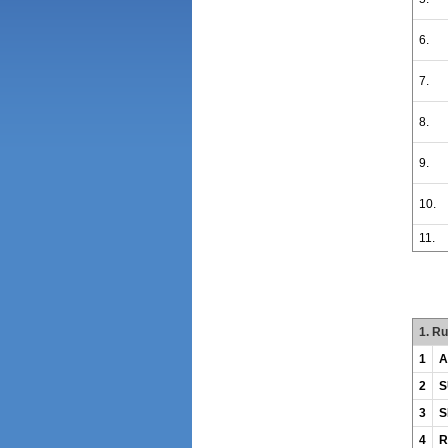
6.
7.
8.
9.
10.
11.
1. R
1
A
2
S
3
S
4
R