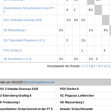
Rosenheimer-Schachverein in der FT
4
2
6½
**
II
ASV J'Adoube Grassau SAB
1½
3½
2½
**
SK Wasserburg I
2½
1½
3½
SG Traunstein/Traunreut e.V. II
2
1½
PSV Dorfen II
1
3
SK Bruckmühl e.V. III
2½
2½
1½
2
Kreuztabelle der Runde:
1
2
3
4
5
6
7
8
9
10
11
unde am 10/12/25
|
Einzelergebnisse ein
SV J'Adoube Grassau SAB
-
PSV Dorfen II
U Ebersberg-Grafing II
-
SC Pegasus Lohkirchen
K Freilassing I
-
SK Wasserburg I
osenheimer-Schachverein in der FT II
-
Inntaler Schachfreunde