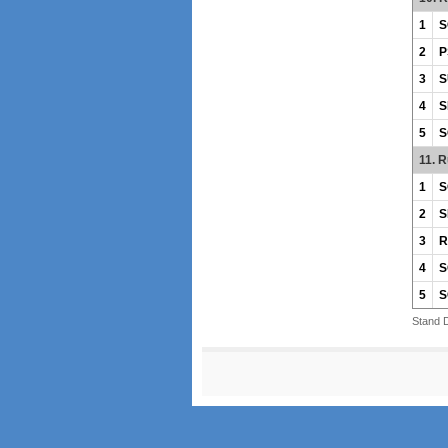
1
S
2
P
3
S
4
S
5
S
11. 
1
S
2
S
3
R
4
S
5
S
Stand 