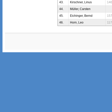
43.
Kirschner, Linus
14
44.
Müller, Carsten
45.
Eichinger, Bernd
15
46.
Horn, Leo
11