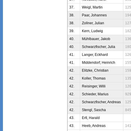
37.
Weigl, Martin
12
38.
Paar, Johannes
19
38.
Zollner, Julian
12
39.
Kern, Ludwig
18
40.
Mühlbauer, Jakob
13
40.
Schwarzfischer, Julia
18
41.
Langer, Eckhard
12
41.
Middendorf, Heinrich
15
42.
Elitzke, Christian
15
42.
Koller, Thomas
13
42.
Reisinger, Willi
12
42.
Schieder, Marius
92
42.
Schwarzfischer, Andreas
12
42.
Stengl, Sascha
84
43.
Ertl, Harald
43.
Heeb, Andreas
14