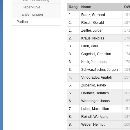
DWZ-Auswertung
Rang
Name
DW
Fieberkurve
Entfernungen
1.
Franz, Gerhard
19
Partien
1.
Rösch, Gerald
19
1.
Zeitler, Jürgen
17
2.
Kraus, Nikolas
17
3.
Flierl, Paul
17
3.
Gogeissl, Christian
17
3.
Keck, Johannes
17
3.
Schwarzfischer, Jürgen
15
4.
Vinogradov, Anatoli
15
5.
Zubenko, Pavlo
6.
Däubler, Heinrich
20
6.
Wanninger, Jonas
15
7.
Luber, Maximilian
15
8.
Reindl, Wolfgang
18
8.
Weber, Helmut
16