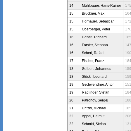
14.
Mühlbauer, Hans-Rainer
17
15.
Brückner, Max
16
15.
Hornauer, Sebastian
17
15.
Oberberger, Peter
17
16.
Dötterl, Richard
16
16.
Forster, Stephan
14
16.
Scherl, Rafael
19
17.
Fischer, Franz
18
18.
Gelbert, Johannes
15
18.
Stöckl, Leonard
15
19.
Gschwendner, Anton
15
19.
Rädlinger, Stefan
18
20.
Patronov, Sergej
18
21.
Uritzki, Michael
18
22.
Appel, Helmut
20
22.
Schmid, Stefan
13