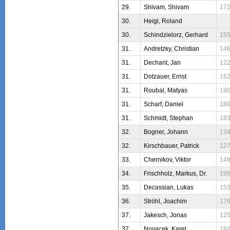
29.
Shivam, Shivam
17
30.
Heigl, Roland
30.
Schindzielorz, Gerhard
15
31.
Andretzky, Christian
14
31.
Dechant, Jan
12
31.
Dotzauer, Ernst
16
31.
Roubal, Matyas
19
31.
Scharf, Daniel
18
31.
Schmidt, Stephan
18
32.
Bogner, Johann
13
32.
Kirschbauer, Patrick
12
33.
Chernikov, Viktor
14
34.
Frischholz, Markus, Dr.
19
35.
Decassian, Lukas
15
36.
Ströhl, Joachim
17
37.
Jakesch, Jonas
12
37.
Novacek, Karel
19