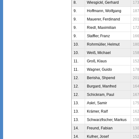
8.
Wiesgickl, Gerhard
17
9.
Hoffmann, Wolfgang
18
9.
Mauerer, Ferdinand
20
9.
Riedl, Maximilian
17
9.
Staffler, Franz
16
10.
Rohrmüller, Helmut
18
10.
Weiß, Michael
15
11.
Groß, Klaus
15
11.
Wagner, Guido
17
12.
Berisha, Shpend
20
12.
Burgard, Manfred
16
12.
Schickram, Paul
16
13.
Askri, Samir
17
13.
Krämer, Ralf
16
13.
Schwarzfischer, Markus
15
14.
Freund, Fabian
13
14.
Kufner, Josef
15