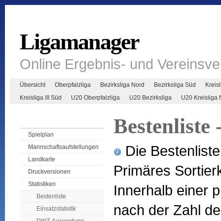
Ligamanager
Online Ergebnis- und Vereinsv
Übersicht
Oberpfalzliga
Bezirksliga Nord
Bezirksliga Süd
Kreisl
Kreisliga III Süd
U20 Oberpfalzliga
U20 Bezirksliga
U20 Kreisliga 
Bestenliste
Spielplan
Die Bestenliste 
Mannschaftsaufstellungen
Landkarte
Primäres Sortierk
Druckversionen
Statistiken
Innerhalb einer 
Bestenliste
nach der Zahl der
Einsatzstatistik