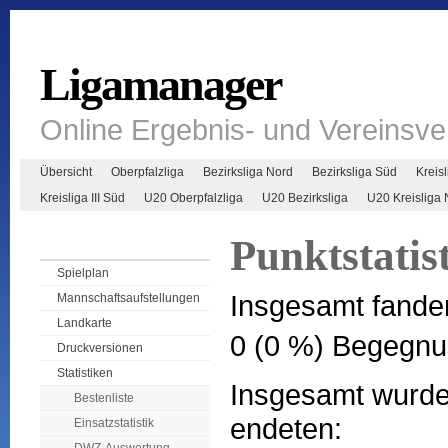
Ligamanager
Online Ergebnis- und Vereinsv
Übersicht
Oberpfalzliga
Bezirksliga Nord
Bezirksliga Süd
Kreisl
Kreisliga III Süd
U20 Oberpfalzliga
U20 Bezirksliga
U20 Kreisliga 
Punktstatis
Spielplan
Insgesamt fande
Mannschaftsaufstellungen
Landkarte
0 (0 %) Begegnu
Druckversionen
Statistiken
Insgesamt wurden
Bestenliste
endeten:
Einsatzstatistik