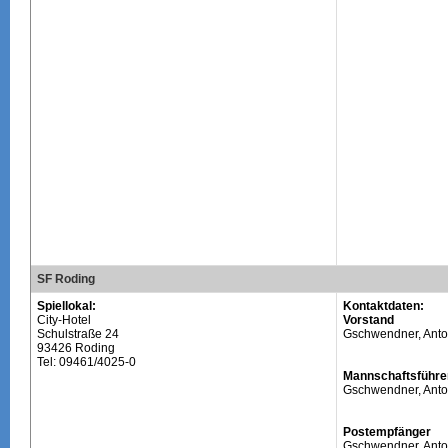
SF Roding
Spiellokal:
Kontaktdaten:
City-Hotel
Vorstand
Schulstraße 24
Gschwendner, Ant
93426 Roding
Tel: 09461/4025-0
Mannschaftsführe
Gschwendner, Ant
Postempfänger
Gschwendner, Ant