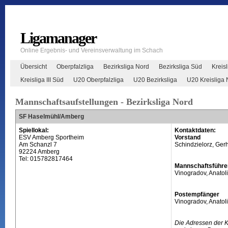
Ligamanager
Online Ergebnis- und Vereinsverwaltung im Schach
Übersicht
Oberpfalzliga
Bezirksliga Nord
Bezirksliga Süd
Kreisl
Kreisliga III Süd
U20 Oberpfalzliga
U20 Bezirksliga
U20 Kreisliga 
Mannschaftsaufstellungen - Bezirksliga Nord
SF Haselmühl/Amberg
Spiellokal:
Kontaktdaten:
ESV Amberg Sportheim
Vorstand
Am Schanzl 7
Schindzielorz, Ger
92224 Amberg
Tel: 015782817464
Mannschaftsführe
Vinogradov, Anatoli
Postempfänger
Vinogradov, Anatoli
Die Adressen der 