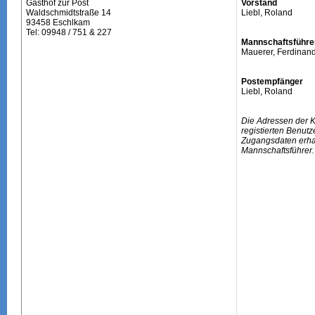
Gasthof zur Post
Vorstand
Waldschmidtstraße 14
Liebl, Roland
93458 Eschlkam
Tel: 09948 / 751 & 227
Mannschaftsführe
Mauerer, Ferdinan
Postempfänger
Liebl, Roland
Die Adressen der 
registierten Benutz
Zugangsdaten erhal
Mannschaftsführer.