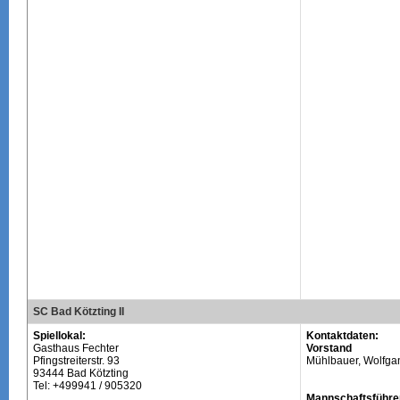
SC Bad Kötzting II
Spiellokal:
Kontaktdaten:
Gasthaus Fechter
Vorstand
Pfingstreiterstr. 93
Mühlbauer, Wolfga
93444 Bad Kötzting
Tel: +499941 / 905320
Mannschaftsführe