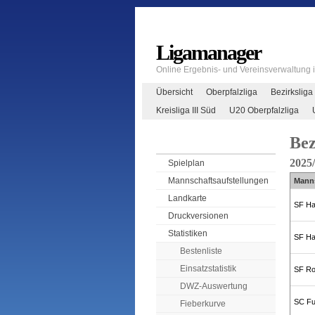
Ligamanager
Online Ergebnis- und Vereinsverwaltung
Übersicht
Oberpfalzliga
Bezirksliga
Kreisliga III Süd
U20 Oberpfalzliga
Bez
2025
Spielplan
Mannschaftsaufstellungen
Mann
Landkarte
SF Ha
Druckversionen
Statistiken
SF Ha
Bestenliste
Einsatzstatistik
SF Ro
DWZ-Auswertung
SC Fu
Fieberkurve