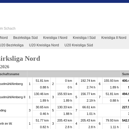
 im Schach
 Nord
Bezirksliga Süd
Kreisliga I Nord
Kreisliga I Süd
Kreisliga II Nord
U20 Bezirksliga
U20 Kreisliga Nord
U20 Kreisliga Süd
irksliga Nord
/2026
schaftsname
Su
51.81 km
0 km
192.74 km
155.93 km
400.
selmühl/Amberg
1
2
4
6
0.88 h
0 h
2.74 h
1.89 h
130.46 km
155.93 km
156.77 km
51.81 km
494.
selmühl/Amberg II
1
3
5
7
1.89 h
1.89 h
2.19 h
0.88 h
30.65 km
130.33 km
66.61 km
227.
ding
3
5
7
0.46 h
1.88 h
1.01 h
51.77 km
205.43 km
205.43 km
79.93 km
542.
rth im W.
1
3
4
6
0.82 h
2.8 h
2.8 h
1.11 h