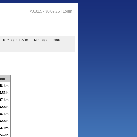
v0.82.5 - 30.09.25 |
Login
Kreisliga II Süd
Kreisliga III Nord
mme
48 km
5.51 h
97 km
6.85 h
58 km
3.35 h
56 km
7.52 h