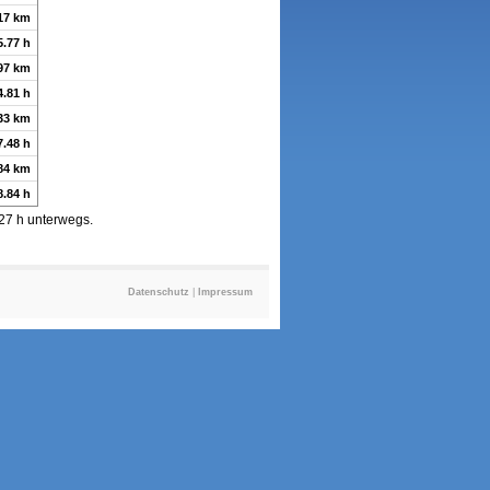
17 km
5.77 h
97 km
4.81 h
33 km
7.48 h
84 km
8.84 h
.27 h unterwegs.
Datenschutz
|
Impressum