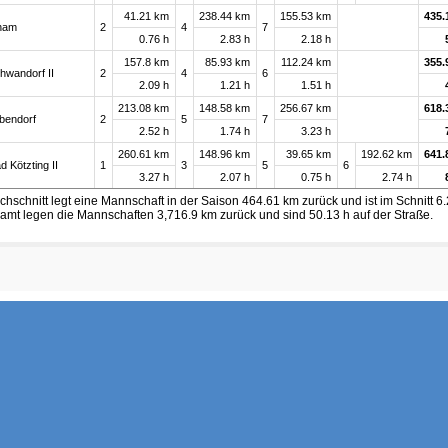
41.21 km
238.44 km
155.53 km
435.
ham
2
4
7
0.76 h
2.83 h
2.18 h
157.8 km
85.93 km
112.24 km
355.
hwandorf II
2
4
6
2.09 h
1.21 h
1.51 h
213.08 km
148.58 km
256.67 km
618.
bendorf
2
5
7
2.52 h
1.74 h
3.23 h
260.61 km
148.96 km
39.65 km
192.62 km
641.
 Kötzting II
1
3
5
6
3.27 h
2.07 h
0.75 h
2.74 h
chschnitt legt eine Mannschaft in der Saison 464.61 km zurück und ist im Schnitt 6
amt legen die Mannschaften 3,716.9 km zurück und sind 50.13 h auf der Straße.