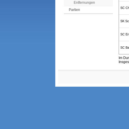
Entfernungen
SC C
Partien
SK Sc
SC Er
SC Bad
Im Dur
Insges