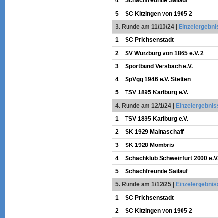
4
Schachfreunde Sailauf
5
SC Kitzingen von 1905 2
3. Runde am 11/10/24
|
Einzelergebni
1
SC Prichsenstadt
2
SV Würzburg von 1865 e.V. 2
3
Sportbund Versbach e.V.
4
SpVgg 1946 e.V. Stetten
5
TSV 1895 Karlburg e.V.
4. Runde am 12/1/24
|
Einzelergebnis
1
TSV 1895 Karlburg e.V.
2
SK 1929 Mainaschaff
3
SK 1928 Mömbris
4
Schachklub Schweinfurt 2000 e.V
5
Schachfreunde Sailauf
5. Runde am 1/12/25
|
Einzelergebnis
1
SC Prichsenstadt
2
SC Kitzingen von 1905 2