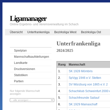
Ligamanager
Online Ergebnis- und Vereinsverwaltung im Schach
Übersicht
Unterfrankenliga
Bezirksliga West
Bezirksliga Ost
Unterfrankenliga
2024/2025
Spielplan
Mannschaftsaufstellungen
Landkarte
Rang
Mannschaft
Druckversionen
1.
SK 1928 Mömbris
Statistiken
2.
SpVgg 1946 e.V. Stetten
Partien
3.
SV Würzburg von 1865 e.V. 2
4.
Schachklub Schweinfurt 2000 e
Nur folgende Mannschaft
anzeigen:
5.
Schachfreunde Sailauf
6.
SK 1929 Mainaschaff