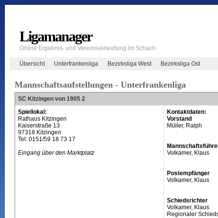
Ligamanager
Online Ergebnis- und Vereinsverwaltung im Schach
Übersicht
Unterfrankenliga
Bezirksliga West
Bezirksliga Ost
Mannschaftsaufstellungen - Unterfrankenliga
SC Kitzingen von 1905 2
Spiellokal:
Kontaktdaten:
Rathaus Kitzingen
Vorstand
Kaiserstraße 13
Müller, Ralph
97318 Kitzingen
Tel: 0151/59 18 73 17
Mannschaftsführe
Eingang über den Marktplatz
Volkamer, Klaus
Postempfänger
Volkamer, Klaus
Schiedsrichter
Volkamer, Klaus
Regionaler Schieds