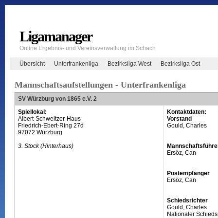
Ligamanager
Online Ergebnis- und Vereinsverwaltung im Schach
Übersicht
Unterfrankenliga
Bezirksliga West
Bezirksliga Ost
Mannschaftsaufstellungen - Unterfrankenliga
SV Würzburg von 1865 e.V. 2
Spiellokal:
Kontaktdaten:
Albert-Schweitzer-Haus
Vorstand
Friedrich-Ebert-Ring 27d
Gould, Charles
97072 Würzburg
3. Stock (Hinterhaus)
Mannschaftsführe
Ersöz, Can
Postempfänger
Ersöz, Can
Schiedsrichter
Gould, Charles
Nationaler Schiedsr