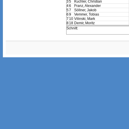
3
5
Kuchler, Christian
4
6
Franz, Alexander
5
7
Söllner, Jakob
6
9
Vemmer, Tobias
7
10
Vilinski, Mark
8
18
Demir, Moritz
Schnitt: