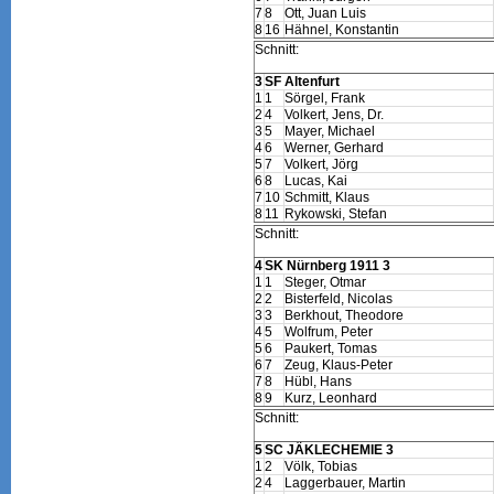
7
8
Ott, Juan Luis
8
16
Hähnel, Konstantin
Schnitt:
3
SF Altenfurt
1
1
Sörgel, Frank
2
4
Volkert, Jens, Dr.
3
5
Mayer, Michael
4
6
Werner, Gerhard
5
7
Volkert, Jörg
6
8
Lucas, Kai
7
10
Schmitt, Klaus
8
11
Rykowski, Stefan
Schnitt:
4
SK Nürnberg 1911 3
1
1
Steger, Otmar
2
2
Bisterfeld, Nicolas
3
3
Berkhout, Theodore
4
5
Wolfrum, Peter
5
6
Paukert, Tomas
6
7
Zeug, Klaus-Peter
7
8
Hübl, Hans
8
9
Kurz, Leonhard
Schnitt:
5
SC JÄKLECHEMIE 3
1
2
Völk, Tobias
2
4
Laggerbauer, Martin