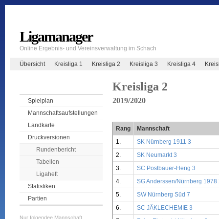
Ligamanager
Online Ergebnis- und Vereinsverwaltung im Schach
Übersicht
Kreisliga 1
Kreisliga 2
Kreisliga 3
Kreisliga 4
Krei
Kreisliga 2
2019/2020
Spielplan
Mannschaftsaufstellungen
Landkarte
Rang
Mannschaft
Druckversionen
1.
SK Nürnberg 1911 3
Rundenbericht
2.
SK Neumarkt 3
Tabellen
3.
SC Postbauer-Heng 3
Ligaheft
4.
SG Anderssen/Nürnberg 1978 
Statistiken
5.
SW Nürnberg Süd 7
Partien
6.
SC JÄKLECHEMIE 3
Nur folgendee Mannschaft