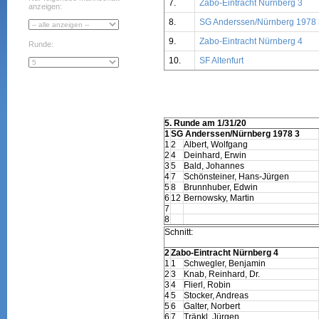
7.
Zabo-Eintracht Nürnberg 3
anzeigen:
8.
SG Anderssen/Nürnberg 1978 
9.
Zabo-Eintracht Nürnberg 4
Runde:
10.
SF Altenfurt
5. Runde am 1/31/20
1
SG Anderssen/Nürnberg 1978 3
1
2
Albert, Wolfgang
2
4
Deinhard, Erwin
3
5
Bald, Johannes
4
7
Schönsteiner, Hans-Jürgen
5
8
Brunnhuber, Edwin
6
12
Bernowsky, Martin
7
8
Schnitt:
2
Zabo-Eintracht Nürnberg 4
1
1
Schwegler, Benjamin
2
3
Knab, Reinhard, Dr.
3
4
Flierl, Robin
4
5
Stocker, Andreas
5
6
Galter, Norbert
6
7
Tränkl, Jürgen