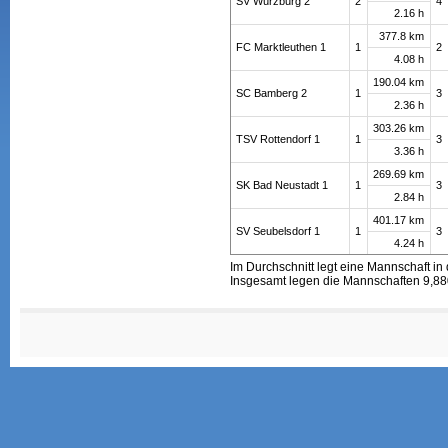
SV Würzburg 2
2
4
2.16 h
377.8 km
FC Marktleuthen 1
1
2
4.08 h
190.04 km
SC Bamberg 2
1
3
2.36 h
303.26 km
TSV Rottendorf 1
1
3
3.36 h
269.69 km
SK Bad Neustadt 1
1
3
2.84 h
401.17 km
SV Seubelsdorf 1
1
3
4.24 h
Im Durchschnitt legt eine Mannschaft in
Insgesamt legen die Mannschaften 9,880