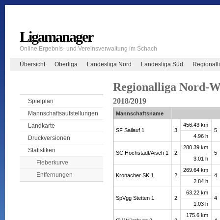
Ligamanager
Online Ergebnis- und Vereinsverwaltung im Schach
Übersicht
Oberliga
Landesliga Nord
Landesliga Süd
Regionall
Regionalliga Nord-W
2018/2019
Spielplan
Mannschaftsaufstellungen
Mannschaftsname
456.43 km
Landkarte
SF Sailauf 1
3
5
4.96 h
Druckversionen
280.39 km
Statistiken
SC Höchstadt/Aisch 1
2
5
3.01 h
Fieberkurve
269.64 km
Entfernungen
Kronacher SK 1
2
4
2.84 h
63.22 km
SpVgg Stetten 1
2
4
1.03 h
175.6 km