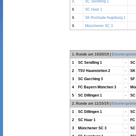
7.
SC Sendling 1
8.
SC Haar 1
9.
SK Rochade Augsburg 1
9.
Münchener SC 3
1. Runde am 10/20/19
|
Einzelergebni
1
SC Sendling 1
-
SC 
2
TSV Haunstetten 2
-
SK
3
SC Garching 3
-
SF
4
FC Bayern München 3
-
Mü
5
SC Dillingen 1
-
SC
2. Runde am 11/10/19
|
Einzelergebni
1
SC Dillingen 1
-
SC 
2
SC Haar 1
-
FC
3
Münchener SC 3
-
SC 