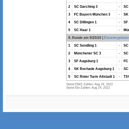
2
SC Garching 3
-
SC 
3
FC Bayern München 3
-
SK
4
SC Dillingen 1
-
SF
5
SC Haar 1
-
Mü
9. Runde am 9/20/20
|
Einzelergebnis
1
SC Sendling 1
-
SC
2
Münchener SC 3
-
SC 
3
SF Augsburg 1
-
FC
4
SK Rochade Augsburg 1
-
SC 
5
SC Roter Turm Altstadt 1
-
TSV
Stand DWZ-Zahlen: Aug 24, 2022
Stand Elo-Zahlen: Aug 24, 2022