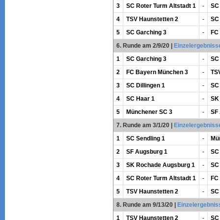
3
SC Roter Turm Altstadt 1
-
SC
4
TSV Haunstetten 2
-
SC 
5
SC Garching 3
-
FC
6. Runde am 2/9/20
|
Einzelergebniss
1
SC Garching 3
-
SC 
2
FC Bayern München 3
-
TSV
3
SC Dillingen 1
-
SC 
4
SC Haar 1
-
SK
5
Münchener SC 3
-
SF
7. Runde am 3/1/20
|
Einzelergebniss
1
SC Sendling 1
-
Mü
2
SF Augsburg 1
-
SC
3
SK Rochade Augsburg 1
-
SC 
4
SC Roter Turm Altstadt 1
-
FC
5
TSV Haunstetten 2
-
SC 
8. Runde am 9/13/20
|
Einzelergebnis
1
TSV Haunstetten 2
-
SC 