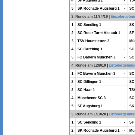
4
SF Augsburg 1
-
TSV
5
SK Rochade Augsburg 1
-
SC 
3. Runde am 11/24/19
|
Einzelergebni
1
SC Sendling 1
-
SK
2
SC Roter Turm Altstadt 1
-
SF
3
TSV Haunstetten 2
-
Mü
4
SC Garching 3
-
SC
5
FC Bayern München 3
-
SC 
4. Runde am 12/8/19
|
Einzelergebnis
1
FC Bayern München 3
-
SC 
2
SC Dillingen 1
-
SC 
3
SC Haar 1
-
TSV
4
Münchener SC 3
-
SC 
5
SF Augsburg 1
-
SK
5. Runde am 1/19/20
|
Einzelergebnis
1
SC Sendling 1
-
SF
2
SK Rochade Augsburg 1
-
Mü