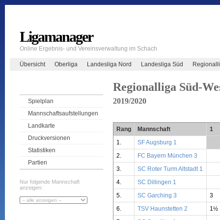
Ligamanager
Online Ergebnis- und Vereinsverwaltung im Schach
Übersicht
Oberliga
Landesliga Nord
Landesliga Süd
Regionall
Regionalliga Süd-We
2019/2020
Spielplan
Mannschaftsaufstellungen
Landkarte
Rang
Mannschaft
1
Druckversionen
1.
SF Augsburg 1
**
Statistiken
2.
FC Bayern München 3
Partien
3.
SC Roter Turm Altstadt 1
4.
SC Dillingen 1
Nur folgende Mannschaft
anzeigen:
5.
SC Garching 3
3
6.
TSV Haunstetten 2
1½