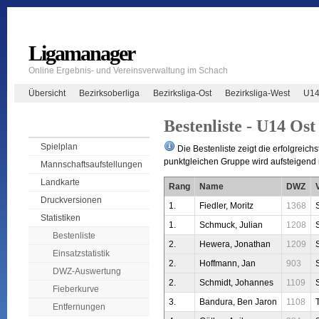
Ligamanager
Online Ergebnis- und Vereinsverwaltung im Schach
Übersicht
Bezirksoberliga
Bezirksliga-Ost
Bezirksliga-West
U14
Bestenliste - U14 Ost
Spielplan
Die Bestenliste zeigt die erfolgreichs
punktgleichen Gruppe wird aufsteigend n
Mannschaftsaufstellungen
Landkarte
Rang
Name
DWZ
Druckversionen
1.
Fiedler, Moritz
1368
Statistiken
1.
Schmuck, Julian
1208
Bestenliste
2.
Hewera, Jonathan
1209
Einsatzstatistik
2.
Hoffmann, Jan
903
DWZ-Auswertung
2.
Schmidt, Johannes
1109
Fieberkurve
3.
Bandura, Ben Jaron
1108
Entfernungen