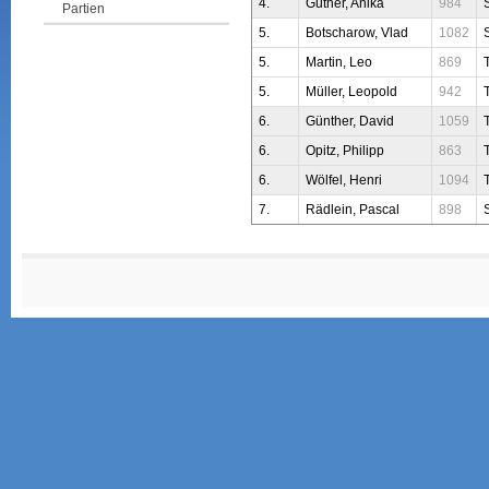
4.
Güther, Anika
984
Partien
5.
Botscharow, Vlad
1082
5.
Martin, Leo
869
5.
Müller, Leopold
942
6.
Günther, David
1059
6.
Opitz, Philipp
863
6.
Wölfel, Henri
1094
7.
Rädlein, Pascal
898