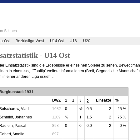
 im Schach
ga-Ost
Bezirksliga-West
U14 Ost
U16
U20
satzstatistik - U14 Ost
der Einsatzstatistik sind die Ergebnisse er einzelnen Spieler zu sehen. Bewegt ma
inen in einem sog. "Tooltip" weitere Informationen (Brett, Gegnerische Mannschaf
 in einer anderen Liga erziehlt.
Burgkunstadt 1931
DWZ
1
2
3
∑
Einsätze
%
Botscharow, Vlad
1082
0
½
0.5
2
25 %
Schmidt, Johannes
1109
½
1
1.5
2
75 %
Rädlein, Pascal
898
0
0
0.0
2
0 %
Gebert, Amelie
897