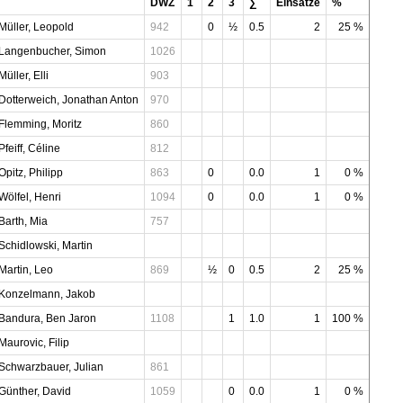
DWZ
1
2
3
∑
Einsätze
%
Müller, Leopold
942
0
½
0.5
2
25 %
Langenbucher, Simon
1026
Müller, Elli
903
Dotterweich, Jonathan Anton
970
Flemming, Moritz
860
Pfeiff, Céline
812
Opitz, Philipp
863
0
0.0
1
0 %
Wölfel, Henri
1094
0
0.0
1
0 %
Barth, Mia
757
Schidlowski, Martin
Martin, Leo
869
½
0
0.5
2
25 %
Konzelmann, Jakob
Bandura, Ben Jaron
1108
1
1.0
1
100 %
Maurovic, Filip
Schwarzbauer, Julian
861
Günther, David
1059
0
0.0
1
0 %