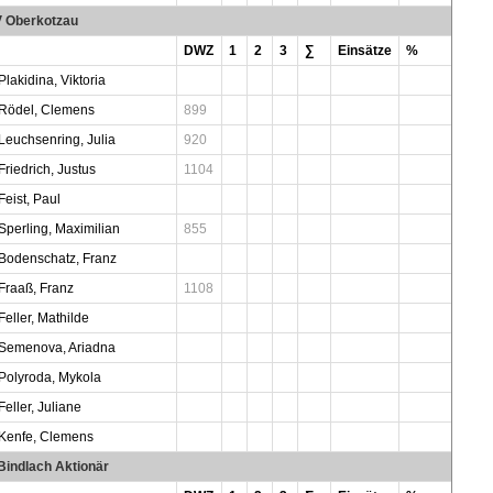
 Oberkotzau
DWZ
1
2
3
∑
Einsätze
%
Plakidina, Viktoria
Rödel, Clemens
899
Leuchsenring, Julia
920
Friedrich, Justus
1104
Feist, Paul
Sperling, Maximilian
855
Bodenschatz, Franz
Fraaß, Franz
1108
Feller, Mathilde
Semenova, Ariadna
Polyroda, Mykola
Feller, Juliane
Kenfe, Clemens
Bindlach Aktionär