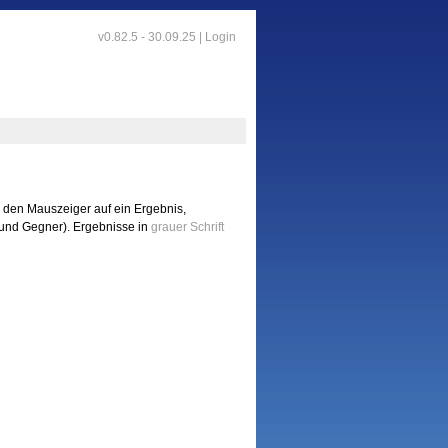
v0.82.5 - 30.09.25 |
Login
n den Mauszeiger auf ein Ergebnis,
t und Gegner). Ergebnisse in
grauer Schrift