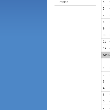
5
Partien
6
7
8
9
10
11
12
SV S
1
2
3
4
5
6
7