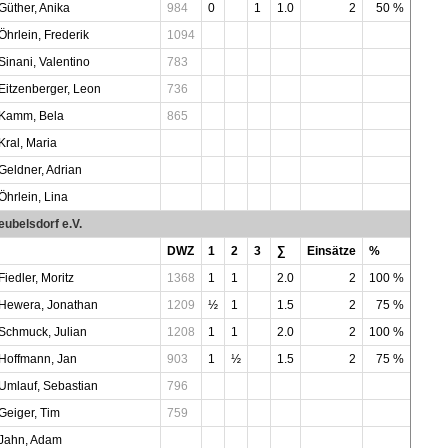
Güther, Anika
984
0
1
1.0
2
50 %
Öhrlein, Frederik
1094
Sinani, Valentino
783
Eitzenberger, Leon
736
Kamm, Bela
865
Kral, Maria
Geldner, Adrian
Öhrlein, Lina
eubelsdorf e.V.
DWZ
1
2
3
∑
Einsätze
%
Fiedler, Moritz
1368
1
1
2.0
2
100 %
Hewera, Jonathan
1209
½
1
1.5
2
75 %
Schmuck, Julian
1208
1
1
2.0
2
100 %
Hoffmann, Jan
903
1
½
1.5
2
75 %
Umlauf, Sebastian
796
Geiger, Tim
759
Jahn, Adam