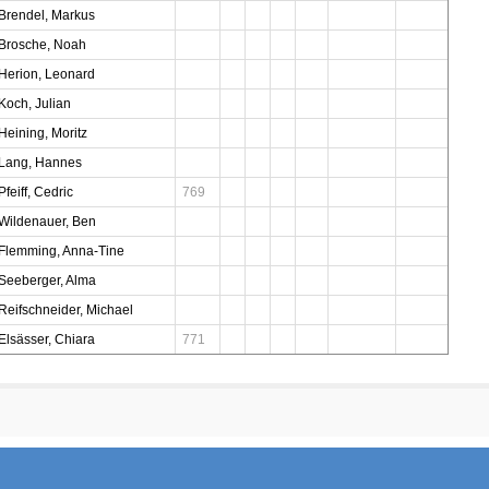
Brendel, Markus
Brosche, Noah
Herion, Leonard
Koch, Julian
Heining, Moritz
Lang, Hannes
Pfeiff, Cedric
769
Wildenauer, Ben
Flemming, Anna-Tine
Seeberger, Alma
Reifschneider, Michael
Elsässer, Chiara
771