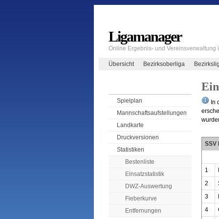
Ligamanager
Online Ergebnis- und Vereinsverwaltung
Übersicht
Bezirksoberliga
Bezirksli
Ein
Spielplan
In 
ersche
Mannschaftsaufstellungen
wurden
Landkarte
Druckversionen
SSV 
Statistiken
Bestenliste
1
Einsatzstatistik
2
DWZ-Auswertung
3
Fieberkurve
4
Entfernungen