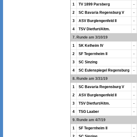
1
TV 1899 Parsberg
-
2
SC Bavaria Regensburg V
-
3
ASV Burglengenfeld II
-
4
TSV Dietfurt/Altm.
-
7. Runde am 3/10/19
1
SK Kelheim IV
-
2
SF Tegernheim II
-
3
SC Sinzing
-
4
SC Eulenspiegel Regensburg
-
8. Runde am 3/31/19
1
SC Bavaria Regensburg V
-
2
ASV Burglengenfeld II
-
3
TSV Dietfurt/Altm.
-
4
TSG Laaber
-
9. Runde am 4/7/19
1
SF Tegernheim II
-
2
SC Sinzing
-