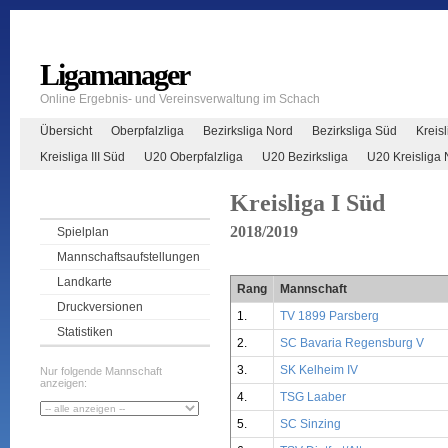
Ligamanager
Online Ergebnis- und Vereinsverwaltung im Schach
Übersicht
Oberpfalzliga
Bezirksliga Nord
Bezirksliga Süd
Kreisl
Kreisliga III Süd
U20 Oberpfalzliga
U20 Bezirksliga
U20 Kreisliga 
Kreisliga I Süd
2018/2019
Spielplan
Mannschaftsaufstellungen
Landkarte
Rang
Mannschaft
Druckversionen
1.
TV 1899 Parsberg
Statistiken
2.
SC Bavaria Regensburg V
3.
SK Kelheim IV
Nur folgende Mannschaft
anzeigen:
4.
TSG Laaber
5.
SC Sinzing