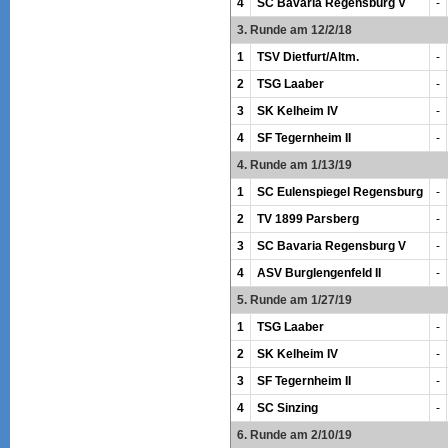
4
SC Bavaria Regensburg V
-
3. Runde am 12/2/18
1
TSV Dietfurt/Altm.
-
2
TSG Laaber
-
3
SK Kelheim IV
-
4
SF Tegernheim II
-
4. Runde am 1/13/19
1
SC Eulenspiegel Regensburg
-
2
TV 1899 Parsberg
-
3
SC Bavaria Regensburg V
-
4
ASV Burglengenfeld II
-
5. Runde am 1/27/19
1
TSG Laaber
-
2
SK Kelheim IV
-
3
SF Tegernheim II
-
4
SC Sinzing
-
6. Runde am 2/10/19