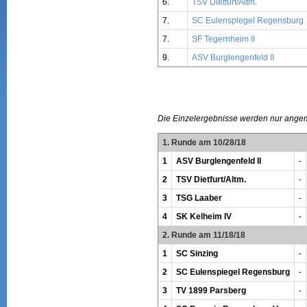
6.
TSV Dietfurt/Altm.
7.
SC Eulenspiegel Regensburg
7.
SF Tegernheim II
9.
ASV Burglengenfeld II
Die Einzelergebnisse werden nur ange
1. Runde am 10/28/18
1
ASV Burglengenfeld II
-
2
TSV Dietfurt/Altm.
-
3
TSG Laaber
-
4
SK Kelheim IV
-
2. Runde am 11/18/18
1
SC Sinzing
-
2
SC Eulenspiegel Regensburg
-
3
TV 1899 Parsberg
-