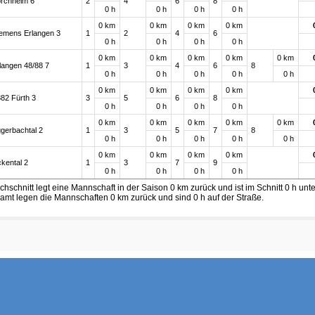
rchheim 6
2
4
6
8
0 h
0 h
0 h
0 h
0 km
0 km
0 km
0 km
emens Erlangen 3
1
2
4
6
0 h
0 h
0 h
0 h
0 km
0 km
0 km
0 km
0 km
langen 48/88 7
1
3
4
6
8
0 h
0 h
0 h
0 h
0 h
0 km
0 km
0 km
0 km
82 Fürth 3
3
5
6
8
0 h
0 h
0 h
0 h
0 km
0 km
0 km
0 km
0 km
gerbachtal 2
1
3
5
7
8
0 h
0 h
0 h
0 h
0 h
0 km
0 km
0 km
0 km
kental 2
1
3
7
9
0 h
0 h
0 h
0 h
chschnitt legt eine Mannschaft in der Saison 0 km zurück und ist im Schnitt 0 h unt
amt legen die Mannschaften 0 km zurück und sind 0 h auf der Straße.