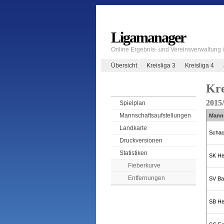
Ligamanager
Online Ergebnis- und Vereinsverwaltung
Übersicht
Kreisliga 3
Kreisliga 4
Kre
2015
Spielplan
Mannschaftsaufstellungen
Mann
Landkarte
Schac
Druckversionen
Statistiken
SK He
Fieberkurve
Entfernungen
SV Ba
SB He