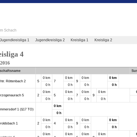
 im Schach
Jugendkreisliga 1
Jugendkreisliga 2
Kreisliga 1
Kreisliga 2
isliga 4
/2016
schaftsname
Su
0 km
0 km
0 km
0 km
htr. Röttenbach 2
5
7
9
0 h
0 h
0 h
0 h
0 km
0 km
0 km
0 km
rzogenaurach 5
2
5
7
9
0 h
0 h
0 h
0 h
0 km
mmersdorf 1 (§17 TO)
0 h
0 km
0 km
0 km
0 km
roldsbach 1
2
4
9
0 h
0 h
0 h
0 h
0 km
0 km
0 km
0 km