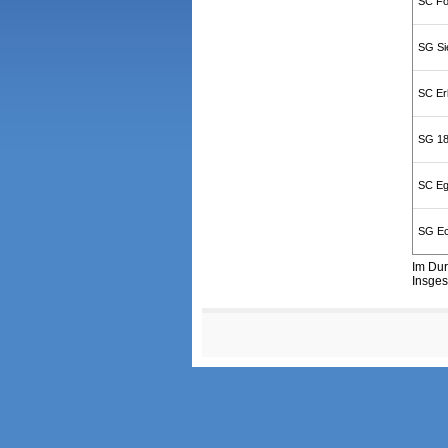
SC Fo
SG Si
SC Er
SG 18
SC Eg
SG Ec
Im Dur
Insges