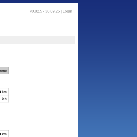
v0.82.5 - 30.09.25 |
Login
mme
0 km
0 h
0 km