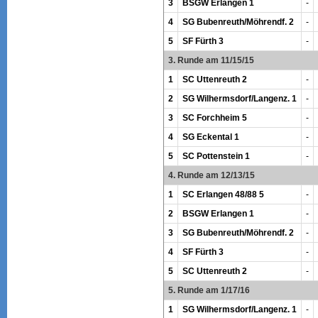
3
BSGW Erlangen 1
-
4
SG Bubenreuth/Möhrendf. 2
-
5
SF Fürth 3
-
3. Runde am 11/15/15
1
SC Uttenreuth 2
-
2
SG Wilhermsdorf/Langenz. 1
-
3
SC Forchheim 5
-
4
SG Eckental 1
-
5
SC Pottenstein 1
-
4. Runde am 12/13/15
1
SC Erlangen 48/88 5
-
2
BSGW Erlangen 1
-
3
SG Bubenreuth/Möhrendf. 2
-
4
SF Fürth 3
-
5
SC Uttenreuth 2
-
5. Runde am 1/17/16
1
SG Wilhermsdorf/Langenz. 1
-