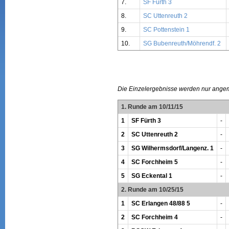
7.
SF Fürth 3
8.
SC Uttenreuth 2
9.
SC Pottenstein 1
10.
SG Bubenreuth/Möhrendf. 2
Die Einzelergebnisse werden nur ange
1. Runde am 10/11/15
1
SF Fürth 3
-
2
SC Uttenreuth 2
-
3
SG Wilhermsdorf/Langenz. 1
-
4
SC Forchheim 5
-
5
SG Eckental 1
-
2. Runde am 10/25/15
1
SC Erlangen 48/88 5
-
2
SC Forchheim 4
-