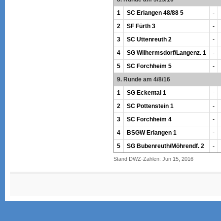
1
SC Erlangen 48/88 5
-
2
SF Fürth 3
-
3
SC Uttenreuth 2
-
4
SG Wilhermsdorf/Langenz. 1
-
5
SC Forchheim 5
-
9. Runde am 4/8/16
1
SG Eckental 1
-
2
SC Pottenstein 1
-
3
SC Forchheim 4
-
4
BSGW Erlangen 1
-
5
SG Bubenreuth/Möhrendf. 2
-
Stand DWZ-Zahlen: Jun 15, 2016