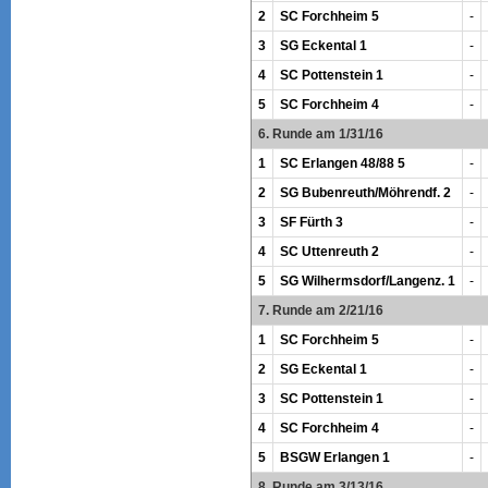
2
SC Forchheim 5
-
3
SG Eckental 1
-
4
SC Pottenstein 1
-
5
SC Forchheim 4
-
6. Runde am 1/31/16
1
SC Erlangen 48/88 5
-
2
SG Bubenreuth/Möhrendf. 2
-
3
SF Fürth 3
-
4
SC Uttenreuth 2
-
5
SG Wilhermsdorf/Langenz. 1
-
7. Runde am 2/21/16
1
SC Forchheim 5
-
2
SG Eckental 1
-
3
SC Pottenstein 1
-
4
SC Forchheim 4
-
5
BSGW Erlangen 1
-
8. Runde am 3/13/16