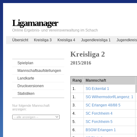
Ligamanager
Online Ergebnis- und Vereinsverwaltung im Schach
Übersicht
Kreisliga 3
Kreisliga 4
Jugendkreisliga 1
Jugendkreis
Kreisliga 2
2015/2016
Spielplan
Mannschaftsaufstellungen
Landkarte
Rang
Mannschaft
Druckversionen
1.
SG Eckental 1
Statistiken
1.
SG Wilhermsdorf/Langenz. 1
3.
SC Erlangen 48/88 5
Nur folgende Mannschaft
anzeigen:
4.
SC Forchheim 4
5.
SC Forchheim 5
6.
BSGW Erlangen 1