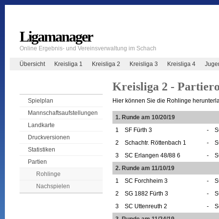
Ligamanager
Online Ergebnis- und Vereinsverwaltung im Schach
Übersicht
Kreisliga 1
Kreisliga 2
Kreisliga 3
Kreisliga 4
Juge
Kreisliga 2 - Partier
Hier können Sie die Rohlinge herunterl
Spielplan
Mannschaftsaufstellungen
1. Runde am 10/20/19
Landkarte
1
SF Fürth 3
-
S
Druckversionen
2
Schachtr. Röttenbach 1
-
S
Statistiken
3
SC Erlangen 48/88 6
-
S
Partien
2. Runde am 11/10/19
Rohlinge
1
SC Forchheim 3
-
S
Nachspielen
2
SG 1882 Fürth 3
-
S
3
SC Uttenreuth 2
-
S
3. Runde am 11/24/19