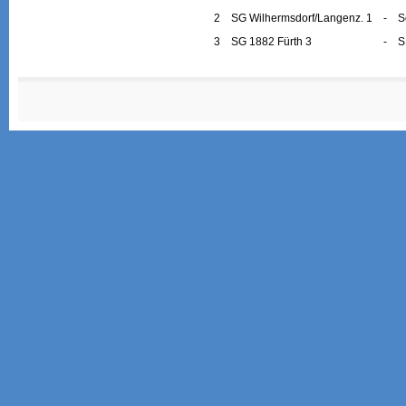
2
SG Wilhermsdorf/Langenz. 1
-
S
3
SG 1882 Fürth 3
-
S