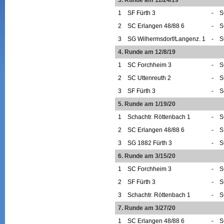
1
SF Fürth 3
-
S
2
SC Erlangen 48/88 6
-
S
3
SG Wilhermsdorf/Langenz. 1
-
S
4. Runde am 12/8/19
1
SC Forchheim 3
-
S
2
SC Uttenreuth 2
-
S
3
SF Fürth 3
-
S
5. Runde am 1/19/20
1
Schachtr. Röttenbach 1
-
S
2
SC Erlangen 48/88 6
-
S
3
SG 1882 Fürth 3
-
S
6. Runde am 3/15/20
1
SC Forchheim 3
-
S
2
SF Fürth 3
-
S
3
Schachtr. Röttenbach 1
-
S
7. Runde am 3/27/20
1
SC Erlangen 48/88 6
-
S