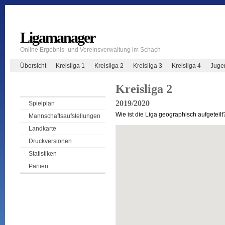
Ligamanager
Online Ergebnis- und Vereinsverwaltung im Schach
Übersicht
Kreisliga 1
Kreisliga 2
Kreisliga 3
Kreisliga 4
Juge
Kreisliga 2
2019/2020
Spielplan
Wie ist die Liga geographisch aufgeteilt
Mannschaftsaufstellungen
Landkarte
Druckversionen
Statistiken
Partien