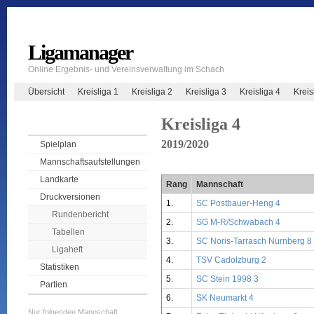
Ligamanager
Online Ergebnis- und Vereinsverwaltung im Schach
Übersicht
Kreisliga 1
Kreisliga 2
Kreisliga 3
Kreisliga 4
Krei
Kreisliga 4
2019/2020
Spielplan
Mannschaftsaufstellungen
Landkarte
Rang
Mannschaft
Druckversionen
1.
SC Postbauer-Heng 4
Rundenbericht
2.
SG M-R/Schwabach 4
Tabellen
3.
SC Noris-Tarrasch Nürnberg 8
Ligaheft
4.
TSV Cadolzburg 2
Statistiken
5.
SC Stein 1998 3
Partien
6.
SK Neumarkt 4
Nur folgendee Mannschaft