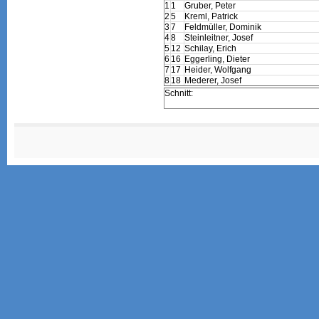
1
1
Gruber, Peter
2
5
Kreml, Patrick
3
7
Feldmüller, Dominik
4
8
Steinleitner, Josef
5
12
Schilay, Erich
6
16
Eggerling, Dieter
7
17
Heider, Wolfgang
8
18
Mederer, Josef
Schnitt: