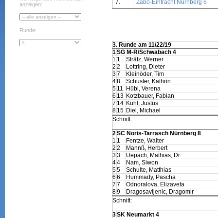
7.
Zabo-Eintracht Nürnberg 6
anzeigen:
Runde:
3. Runde am 11/22/19
1
SG M-R/Schwabach 4
1
1
Strätz, Werner
2
2
Lottring, Dieter
3
7
Kleinöder, Tim
4
8
Schuster, Kathrin
5
11
Hübl, Verena
6
13
Kotzbauer, Fabian
7
14
Kuhl, Justus
8
15
Diel, Michael
Schnitt:
2
SC Noris-Tarrasch Nürnberg 8
1
1
Fentze, Walter
2
2
Mannß, Herbert
3
3
Uepach, Mathias, Dr.
4
4
Nam, Siwon
5
5
Schulte, Matthias
6
6
Hummady, Pascha
7
7
Odnoralova, Elizaveta
8
9
Dragosavljenic, Dragomir
Schnitt:
3
SK Neumarkt 4