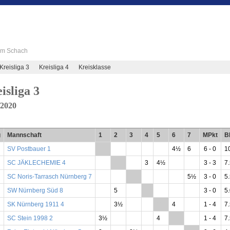
 im Schach
Kreisliga 3
Kreisliga 4
Kreisklasse
isliga 3
/2020
g
Mannschaft
1
2
3
4
5
6
7
MPkt
B
SV Postbauer 1
**
4½
6
6 - 0
10
SC JÄKLECHEMIE 4
**
3
4½
3 - 3
7.
SC Noris-Tarrasch Nürnberg 7
**
5½
3 - 0
5.
SW Nürnberg Süd 8
5
**
3 - 0
5.
SK Nürnberg 1911 4
3½
**
4
1 - 4
7.
SC Stein 1998 2
3½
4
**
1 - 4
7.