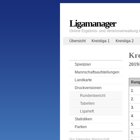
Ligamanager
Online Ergebnis- und Vereinsverwaltung
Übersicht
Kreisliga 1
Kreisliga 2
Kre
2019
Spielplan
Mannschaftsaufstellungen
Landkarte
Ran
Druckversionen
1.
Rundenbericht
2.
Tabellen
3.
Ligaheft
4.
Statistiken
5.
Partien
5.
Nur folgendee Mannschaft