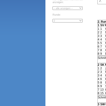
7.
anzeigen:
Runde:
2. Ru
1
SV 
1
1
2
2
3
3
4
4
5
5
6
7
7
8
8
9
Schnitt
2
SK 
1
2
2
3
3
4
4
6
5
8
6
9
7
13
8
15
Schnitt
3
SW 