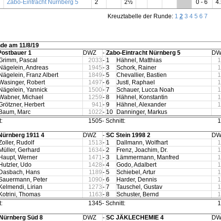
Zabo-Eintracht Nürnberg 5
2
2½
**
0 - 6
4.
Kreuztabelle der Runde:
1
2
3
4
5
6
7
nde am 11/8/19
Postbauer 1
DWZ
-
Zabo-Eintracht Nürnberg 5
DW
Grimm, Pascal
2033
-
1
Hähnel, Matthias
1
Nägelein, Andreas
1945
-
3
Schork, Rainer
1
Nägelein, Franz Albert
1849
-
5
Chevallier, Bastien
1
Wasinger, Robert
1497
-
6
Justl, Raphael
1
Nägelein, Yannick
1500
-
7
Schauer, Lucca Noah
1
Wabner, Michael
1259
-
8
Hähnel, Konstantin
1
Grötzner, Herbert
941
-
9
Hähnel, Alexander
1
Baum, Marc
1022
-
10
Danninger, Markus
:
1505
-
Schnitt:
1
Nürnberg 1911 4
DWZ
-
SC Stein 1998 2
DW
Zoller, Rudolf
1513
-
1
Dallmann, Wolfhart
1
Müller, Gerhard
1634
-
2
Frenz, Joachim, Dr.
1
Haupt, Werner
1471
-
3
Lämmermann, Manfred
1
Hutzler, Udo
1428
-
4
Godo, Adalbert
1
Dasbach, Hans
1189
-
5
Schiebel, Artur
1
Sauermann, Peter
1090
-
6
Harder, Dennis
1
Kelmendi, Lirian
1273
-
7
Tauschel, Gustav
1
Kotrini, Thomas
1163
-
8
Schuster, Bernd
1
:
1345
-
Schnitt:
1
Nürnberg Süd 8
DWZ
-
SC JÄKLECHEMIE 4
DW