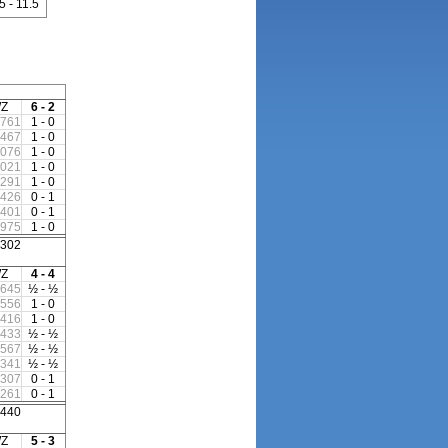
5 - 11.5
Z
6 - 2
761
1 - 0
467
1 - 0
076
1 - 0
021
1 - 0
291
1 - 0
426
0 - 1
401
0 - 1
975
1 - 0
302
Z
4 - 4
645
½ - ½
556
1 - 0
416
1 - 0
433
½ - ½
567
½ - ½
341
½ - ½
307
0 - 1
261
0 - 1
440
Z
5 - 3