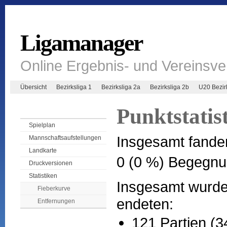
Ligamanager
Online Ergebnis- und Vereinsv
Übersicht
Bezirksliga 1
Bezirksliga 2a
Bezirksliga 2b
U20 Bezir
Punktstatist
Spielplan
Insgesamt fande
Mannschaftsaufstellungen
Landkarte
0 (0 %) Begegnu
Druckversionen
Statistiken
Insgesamt wurden
Fieberkurve
endeten:
Entfernungen
121 Partien (3