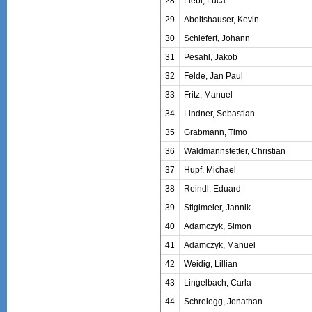
28
Liebl, Luca
29
Abeltshauser, Kevin
30
Schiefert, Johann
31
Pesahl, Jakob
32
Felde, Jan Paul
33
Fritz, Manuel
34
Lindner, Sebastian
35
Grabmann, Timo
36
Waldmannstetter, Christian
37
Hupf, Michael
38
Reindl, Eduard
39
Stiglmeier, Jannik
40
Adamczyk, Simon
41
Adamczyk, Manuel
42
Weidig, Lillian
43
Lingelbach, Carla
44
Schreiegg, Jonathan