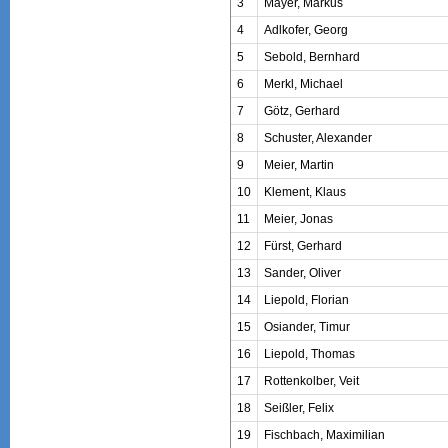
3
Mayer, Markus
4
Adlkofer, Georg
5
Sebold, Bernhard
6
Merkl, Michael
7
Götz, Gerhard
8
Schuster, Alexander
9
Meier, Martin
10
Klement, Klaus
11
Meier, Jonas
12
Fürst, Gerhard
13
Sander, Oliver
14
Liepold, Florian
15
Osiander, Timur
16
Liepold, Thomas
17
Rottenkolber, Veit
18
Seißler, Felix
19
Fischbach, Maximilian