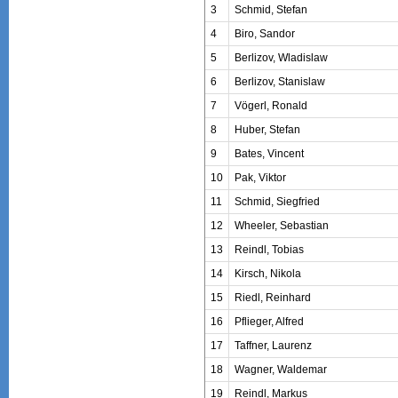
3
Schmid, Stefan
4
Biro, Sandor
5
Berlizov, Wladislaw
6
Berlizov, Stanislaw
7
Vögerl, Ronald
8
Huber, Stefan
9
Bates, Vincent
10
Pak, Viktor
11
Schmid, Siegfried
12
Wheeler, Sebastian
13
Reindl, Tobias
14
Kirsch, Nikola
15
Riedl, Reinhard
16
Pflieger, Alfred
17
Taffner, Laurenz
18
Wagner, Waldemar
19
Reindl, Markus