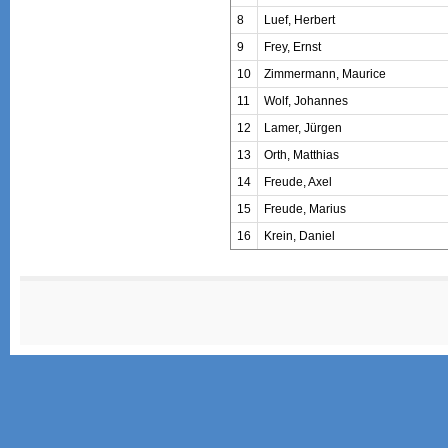
8
Luef, Herbert
9
Frey, Ernst
10
Zimmermann, Maurice
11
Wolf, Johannes
12
Lamer, Jürgen
13
Orth, Matthias
14
Freude, Axel
15
Freude, Marius
16
Krein, Daniel