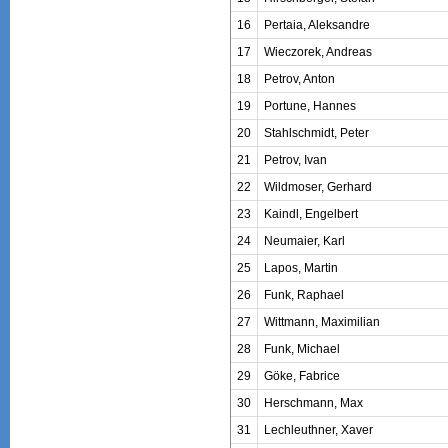
16
Pertaia, Aleksandre
17
Wieczorek, Andreas
18
Petrov, Anton
19
Portune, Hannes
20
Stahlschmidt, Peter
21
Petrov, Ivan
22
Wildmoser, Gerhard
23
Kaindl, Engelbert
24
Neumaier, Karl
25
Lapos, Martin
26
Funk, Raphael
27
Wittmann, Maximilian
28
Funk, Michael
29
Göke, Fabrice
30
Herschmann, Max
31
Lechleuthner, Xaver