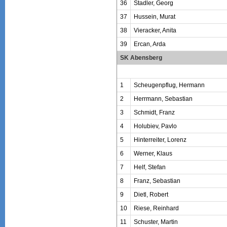
36
Stadler, Georg
37
Hussein, Murat
38
Vieracker, Anita
39
Ercan, Arda
SK Abensberg
1
Scheugenpflug, Hermann
2
Herrmann, Sebastian
3
Schmidt, Franz
4
Holubiev, Pavlo
5
Hinterreiter, Lorenz
6
Werner, Klaus
7
Helf, Stefan
8
Franz, Sebastian
9
Dietl, Robert
10
Riese, Reinhard
11
Schuster, Martin