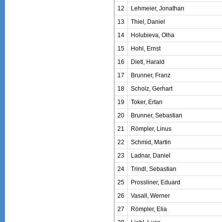
12
Lehmeier, Jonathan
13
Thiel, Daniel
14
Holubieva, Olha
15
Hohl, Ernst
16
Dietl, Harald
17
Brunner, Franz
18
Scholz, Gerhart
19
Toker, Ertan
20
Brunner, Sebastian
21
Römpler, Linus
22
Schmid, Martin
23
Ladnar, Daniel
24
Trindl, Sebastian
25
Prossliner, Eduard
26
Vasall, Werner
27
Römpler, Elia