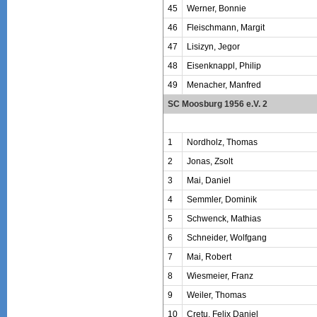
45
Werner, Bonnie
46
Fleischmann, Margit
47
Lisizyn, Jegor
48
Eisenknappl, Philip
49
Menacher, Manfred
SC Moosburg 1956 e.V. 2
1
Nordholz, Thomas
2
Jonas, Zsolt
3
Mai, Daniel
4
Semmler, Dominik
5
Schwenck, Mathias
6
Schneider, Wolfgang
7
Mai, Robert
8
Wiesmeier, Franz
9
Weiler, Thomas
10
Cretu, Felix Daniel