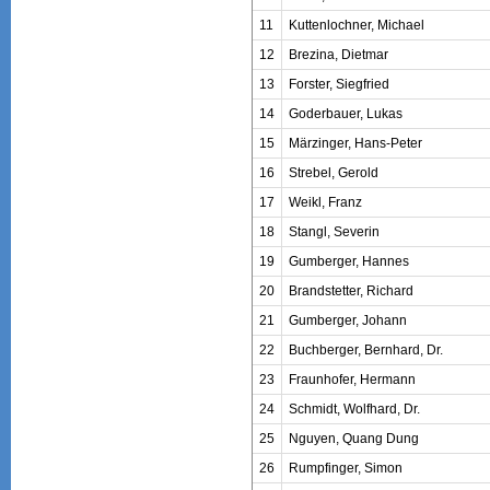
11
Kuttenlochner, Michael
12
Brezina, Dietmar
13
Forster, Siegfried
14
Goderbauer, Lukas
15
Märzinger, Hans-Peter
16
Strebel, Gerold
17
Weikl, Franz
18
Stangl, Severin
19
Gumberger, Hannes
20
Brandstetter, Richard
21
Gumberger, Johann
22
Buchberger, Bernhard, Dr.
23
Fraunhofer, Hermann
24
Schmidt, Wolfhard, Dr.
25
Nguyen, Quang Dung
26
Rumpfinger, Simon