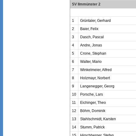
SV Ilmmünster 2
1
Grüntaler, Gerhard
2
Baier, Felix
3
Dasch, Pascal
4
Andre, Jonas
5
Crone, Stephan
6
Walter, Mario
7
Winkelmeier, Alfred
8
Holzmayr, Norbert
9
Langenegger, Georg
10
Porsche, Lars
11
Eichinger, Theo
12
Böhm, Dominik
13
Stahlschmidt, Karsten
14
Stumm, Patrick
15
Hirschberger, Stefan