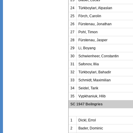
24
Türkboylari, Alpaslan
25
Förch, Carolin
26
Fürstenau, Jonathan
27
Pohl, Timon
28
Fürstenau, Jasper
29
Li, Boyang
30
Schwienheer, Constantin
31
Safonov, Illia
32
Türkboylari, Bahadir
33
Schmidt, Maximilian
34
Seidel, Tarik
35
Vypkhaniuk, Hlib
SC 1947 Beilngries
1
Dickl, Errol
2
Bader, Dominic