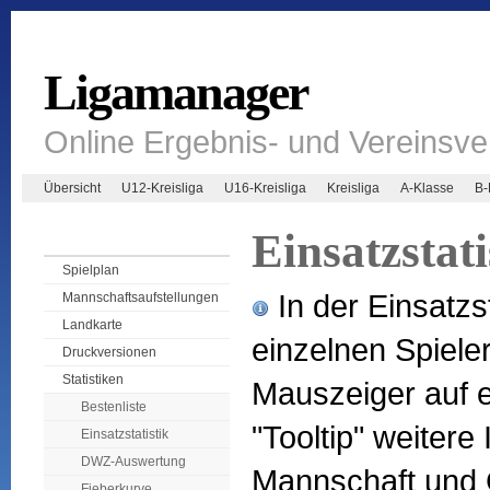
Ligamanager
Online Ergebnis- und Vereinsv
Übersicht
U12-Kreisliga
U16-Kreisliga
Kreisliga
A-Klasse
B-
Einsatzstati
Spielplan
In der Einsatzst
Mannschaftsaufstellungen
Landkarte
einzelnen Spiel
Druckversionen
Statistiken
Mauszeiger auf e
Bestenliste
"Tooltip" weitere
Einsatzstatistik
DWZ-Auswertung
Mannschaft und 
Fieberkurve