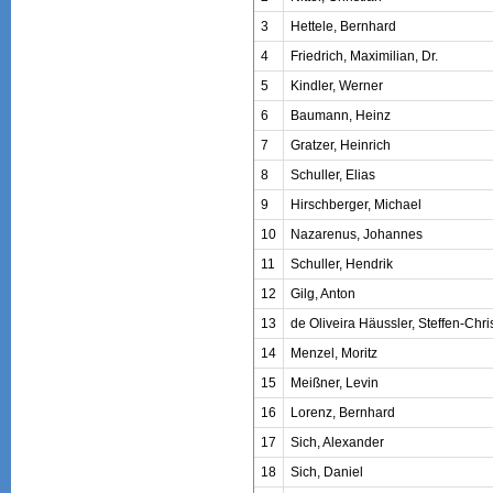
3
Hettele, Bernhard
4
Friedrich, Maximilian, Dr.
5
Kindler, Werner
6
Baumann, Heinz
7
Gratzer, Heinrich
8
Schuller, Elias
9
Hirschberger, Michael
10
Nazarenus, Johannes
11
Schuller, Hendrik
12
Gilg, Anton
13
de Oliveira Häussler, Steffen-Chri
14
Menzel, Moritz
15
Meißner, Levin
16
Lorenz, Bernhard
17
Sich, Alexander
18
Sich, Daniel