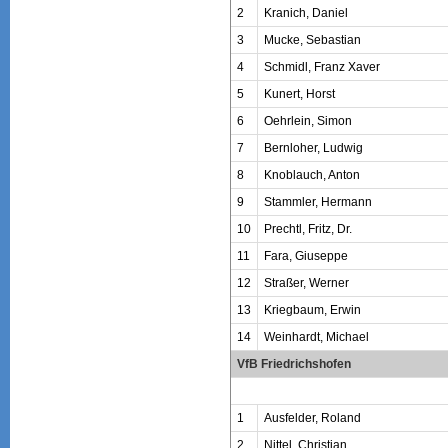
2
Kranich, Daniel
3
Mucke, Sebastian
4
Schmidl, Franz Xaver
5
Kunert, Horst
6
Oehrlein, Simon
7
Bernloher, Ludwig
8
Knoblauch, Anton
9
Stammler, Hermann
10
Prechtl, Fritz, Dr.
11
Fara, Giuseppe
12
Straßer, Werner
13
Kriegbaum, Erwin
14
Weinhardt, Michael
VfB Friedrichshofen
1
Ausfelder, Roland
2
Nittel, Christian