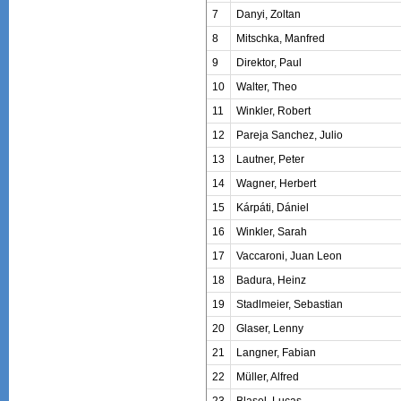
7
Danyi, Zoltan
8
Mitschka, Manfred
9
Direktor, Paul
10
Walter, Theo
11
Winkler, Robert
12
Pareja Sanchez, Julio
13
Lautner, Peter
14
Wagner, Herbert
15
Kárpáti, Dániel
16
Winkler, Sarah
17
Vaccaroni, Juan Leon
18
Badura, Heinz
19
Stadlmeier, Sebastian
20
Glaser, Lenny
21
Langner, Fabian
22
Müller, Alfred
23
Blasel, Lucas