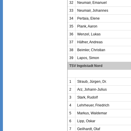
32
Neumair, Emanuel
33
Neumair, Johannes
34
Pertaia, Elene
35
Plank, Aaron
36
Wenzel, Lukas
37
Häfner, Andreas
38
Beimler, Christian
39
Lapos, Simon
TSV Ingolstadt Nord
1
Straub, Jürgen, Dr.
2
Arz, Johann-Julius
3
Stark, Rudolf
4
Lehrheuer, Friedrich
5
Markus, Waldemar
6
Lipp, Oskar
7
Geilhardt, Olaf