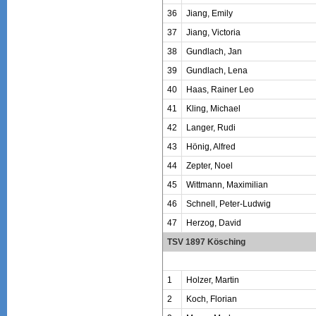
36
Jiang, Emily
37
Jiang, Victoria
38
Gundlach, Jan
39
Gundlach, Lena
40
Haas, Rainer Leo
41
Kling, Michael
42
Langer, Rudi
43
Hönig, Alfred
44
Zepter, Noel
45
Wittmann, Maximilian
46
Schnell, Peter-Ludwig
47
Herzog, David
TSV 1897 Kösching
1
Holzer, Martin
2
Koch, Florian