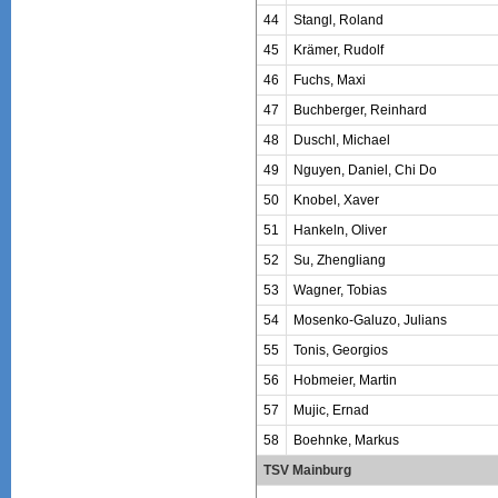
44
Stangl, Roland
45
Krämer, Rudolf
46
Fuchs, Maxi
47
Buchberger, Reinhard
48
Duschl, Michael
49
Nguyen, Daniel, Chi Do
50
Knobel, Xaver
51
Hankeln, Oliver
52
Su, Zhengliang
53
Wagner, Tobias
54
Mosenko-Galuzo, Julians
55
Tonis, Georgios
56
Hobmeier, Martin
57
Mujic, Ernad
58
Boehnke, Markus
TSV Mainburg