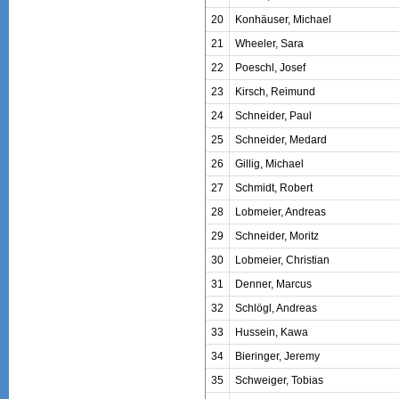
20
Konhäuser, Michael
21
Wheeler, Sara
22
Poeschl, Josef
23
Kirsch, Reimund
24
Schneider, Paul
25
Schneider, Medard
26
Gillig, Michael
27
Schmidt, Robert
28
Lobmeier, Andreas
29
Schneider, Moritz
30
Lobmeier, Christian
31
Denner, Marcus
32
Schlögl, Andreas
33
Hussein, Kawa
34
Bieringer, Jeremy
35
Schweiger, Tobias