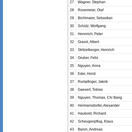
27
Wagner, Stephan
28
Rosemeier, Olaf
29
Bichlmaier, Sebastian
30
Schütz, Wolfgang
31
Hennrich, Peter
32
Grassl, Albert
33
Stritzelberger, Heinrich
34
Gruber, Felix
35
Nguyen, Anna
36
Eder, Horst
37
Rumpfinger, Jakob
38
Gaevert, Tobias
39
Nguyen, Thomas, Chi Bang
40
Hermansdorfer, Alexander
41
Haubold, Richard
42
Scheugenpflug, Klaus
43
Baron, Andreas