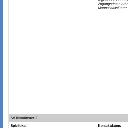
registierten Benutz
Zugangsdaten erhal
Mannschaftsführer.
SV Ilmmünster 2
Spiellokal:
Kontaktdaten: