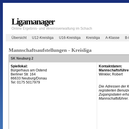
Ligamanager
Online Ergebnis- und Vereinsverwaltung im Schach
Übersicht
U12-Kreisliga
U16-Kreisliga
Kreisliga
A-Klasse
B-
Mannschaftsaufstellungen - Kreisliga
SK Neuburg 2
Spiellokal:
Kontaktdaten:
Bürgerhaus am Ostend
Mannschaftsführe
Berliner Str. 164
Winkler, Robert
86633 Neuburg/Donau
Tel: 0175 5017979
Die Adressen der 
registierten Benutz
Zugangsdaten erhal
Mannschaftsführer.