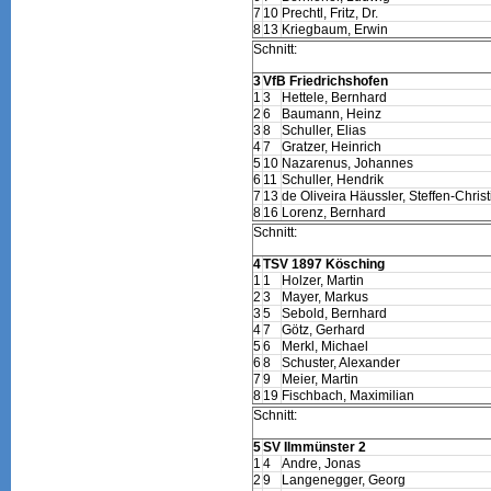
7
10
Prechtl, Fritz, Dr.
8
13
Kriegbaum, Erwin
Schnitt:
3
VfB Friedrichshofen
1
3
Hettele, Bernhard
2
6
Baumann, Heinz
3
8
Schuller, Elias
4
7
Gratzer, Heinrich
5
10
Nazarenus, Johannes
6
11
Schuller, Hendrik
7
13
de Oliveira Häussler, Steffen-Chris
8
16
Lorenz, Bernhard
Schnitt:
4
TSV 1897 Kösching
1
1
Holzer, Martin
2
3
Mayer, Markus
3
5
Sebold, Bernhard
4
7
Götz, Gerhard
5
6
Merkl, Michael
6
8
Schuster, Alexander
7
9
Meier, Martin
8
19
Fischbach, Maximilian
Schnitt:
5
SV Ilmmünster 2
1
4
Andre, Jonas
2
9
Langenegger, Georg