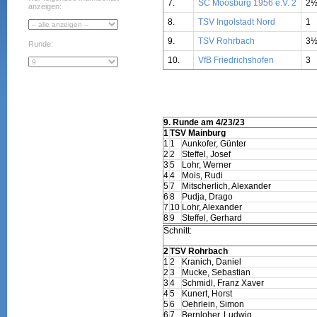
7.
SC Moosburg 1956 e.V. 2
2
anzeigen:
8.
TSV Ingolstadt Nord
1
9.
TSV Rohrbach
3
Runde:
10.
VfB Friedrichshofen
3
9. Runde am 4/23/23
1
TSV Mainburg
1
1
Aunkofer, Günter
2
2
Steffel, Josef
3
5
Lohr, Werner
4
4
Mois, Rudi
5
7
Mitscherlich, Alexander
6
8
Pudja, Drago
7
10
Lohr, Alexander
8
9
Steffel, Gerhard
Schnitt:
2
TSV Rohrbach
1
2
Kranich, Daniel
2
3
Mucke, Sebastian
3
4
Schmidl, Franz Xaver
4
5
Kunert, Horst
5
6
Oehrlein, Simon
6
7
Bernloher, Ludwig