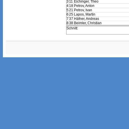
3
11
Eichinger, Theo
4
18
Petrov, Anton
5
21
Petrov, Ivan
6
25
Lapos, Martin
7
37
Häfner, Andreas
8
38
Beimler, Christian
Schnitt: