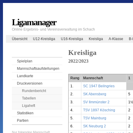
Ligamanager
Online Ergebnis- und Vereinsverwaltung im Schach
Übersicht
U12-Kreisliga
U16-Kreisliga
Kreisliga
A-Klasse
B-
Kreisliga
2022/2023
Spielplan
Mannschaftsaufstellungen
Landkarte
Rang
Mannschaft
1
Druckversionen
1.
SC 1947 Beilngries
**
Rundenbericht
2.
SK Abensberg
5
Tabellen
3.
SV Ilmmünster 2
1
Ligaheft
4.
TSV 1897 Kösching
2
Statistiken
5.
TSV Mainburg
2
Partien
6.
SK Neuburg 2
2
Nur folgendee Mannschaft